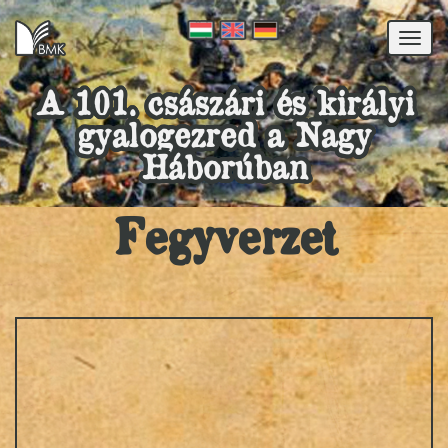
Togg
navi
A 101. császári és királyi
gyalogezred a Nagy
Háborúban
Fegyverzet