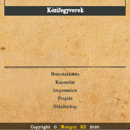
Kézifegyverek
Bemutatkozás
Kapcsolat
Impresszum
Projekt
Oldaltérkép
Copyright ©
Monguz Kft
2020