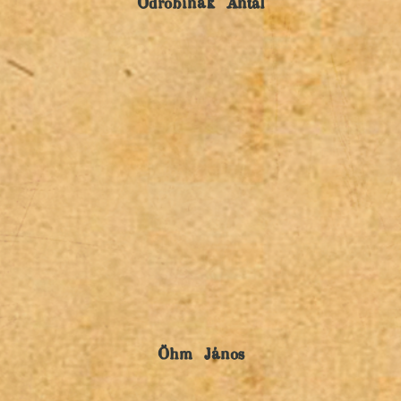
Odrobinák Antal
Öhm János