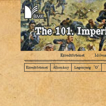
The 101. Imperi
Ezredtörténet
Idővo
Ezredtörténet
Állomány
Legénység "O"