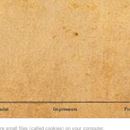
olat
Impresszum
Pr
ore small files (called cookies) on your computer.