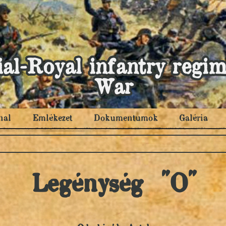
al-Royal infantry regim
War
nal
Emlékezet
Dokumentumok
Galéria
Legénység "O"