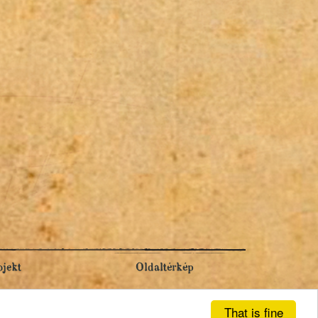
ojekt
Oldaltérkép
That is fine