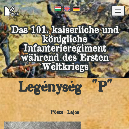
Togg
navi
Das 101. kaiserliche und
königliche
Infanterieregiment
während des Ersten
Weltkriegs
Legénység "P"
Pösze Lajos