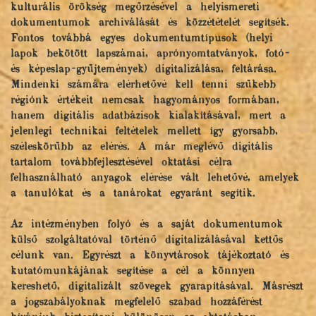
kulturális örökség megőrzésével a helyismereti
dokumentumok archiválását és közzétételét segítsék.
Fontos továbbá egyes dokumentumtípusok (helyi
lapok bekötött lapszámai, aprónyomtatványok, fotó-
és képeslap-gyűjtemények) digitalizálása, feltárása.
Mindenki számára elérhetővé kell tenni szűkebb
régiónk értékeit nemcsak hagyományos formában,
hanem digitális adatbázisok kialakításával, mert a
jelenlegi technikai feltételek mellett így gyorsabb,
széleskörűbb az elérés. A már meglévő digitális
tartalom továbbfejlesztésével oktatási célra
felhasználható anyagok elérése vált lehetővé, amelyek
a tanulókat és a tanárokat egyaránt segítik.
Az intézményben folyó és a saját dokumentumok
külső szolgáltatóval történő digitalizálásával kettős
célunk van. Egyrészt a könyvtárosok tájékoztató és
kutatómunkájának segítése a cél a könnyen
kereshető, digitalizált szövegek gyarapításával. Másrészt
a jogszabályoknak megfelelő szabad hozzáférést