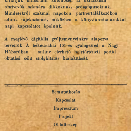
kívánjuk biztosítani különösen az oktatásban
résztvevők számára diákoknak, pedagógusoknak.
Mindezekről szakmai napokon, partnertalálkozókon
adunk tájékoztatást, miközben a könyvtárostanárokkal
napi kapcsolatot ápolunk.
A meglévő digitális gyűjteményeinkre alapozva
terveztük A békéscsabai 101-es gyalogezred a Nagy
Háborúban – online elérhető helytörténeti portál
oktatási célú szolgáltatás kialakítását.
Bemutatkozás
Kapcsolat
Impresszum
Projekt
Oldaltérkép