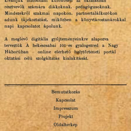
kívánjuk biztosítani különösen az oktatásban
résztvevők számára diákoknak, pedagógusoknak.
Mindezekről szakmai napokon, partnertalálkozókon
adunk tájékoztatást, miközben a könyvtárostanárokkal
napi kapcsolatot ápolunk.
A meglévő digitális gyűjteményeinkre alapozva
terveztük A békéscsabai 101-es gyalogezred a Nagy
Háborúban – online elérhető helytörténeti portál
oktatási célú szolgáltatás kialakítását.
Bemutatkozás
Kapcsolat
Impresszum
Projekt
Oldaltérkép