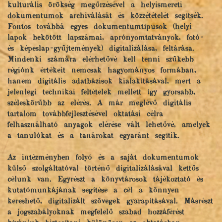
kulturális örökség megőrzésével a helyismereti
dokumentumok archiválását és közzétételét segítsék.
Fontos továbbá egyes dokumentumtípusok (helyi
lapok bekötött lapszámai, aprónyomtatványok, fotó-
és képeslap-gyűjtemények) digitalizálása, feltárása.
Mindenki számára elérhetővé kell tenni szűkebb
régiónk értékeit nemcsak hagyományos formában,
hanem digitális adatbázisok kialakításával, mert a
jelenlegi technikai feltételek mellett így gyorsabb,
széleskörűbb az elérés. A már meglévő digitális
tartalom továbbfejlesztésével oktatási célra
felhasználható anyagok elérése vált lehetővé, amelyek
a tanulókat és a tanárokat egyaránt segítik.
Az intézményben folyó és a saját dokumentumok
külső szolgáltatóval történő digitalizálásával kettős
célunk van. Egyrészt a könyvtárosok tájékoztató és
kutatómunkájának segítése a cél a könnyen
kereshető, digitalizált szövegek gyarapításával. Másrészt
a jogszabályoknak megfelelő szabad hozzáférést