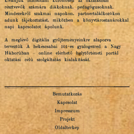
kívánjuk biztosítani különösen az oktatásban
résztvevők számára diákoknak, pedagógusoknak.
Mindezekről szakmai napokon, partnertalálkozókon
adunk tájékoztatást, miközben a könyvtárostanárokkal
napi kapcsolatot ápolunk.
A meglévő digitális gyűjteményeinkre alapozva
terveztük A békéscsabai 101-es gyalogezred a Nagy
Háborúban – online elérhető helytörténeti portál
oktatási célú szolgáltatás kialakítását.
Bemutatkozás
Kapcsolat
Impresszum
Projekt
Oldaltérkép