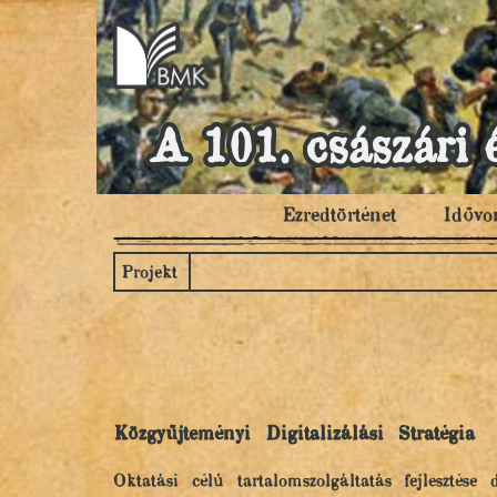
A 101. császári 
Ezredtörténet
Idővo
Projekt
Közgyűjteményi Digitalizálási Stratégia
Oktatási célú tartalomszolgáltatás fejlesztés