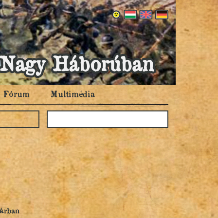
 a Nagy Háborúban
Fórum
Multimédia
tárban