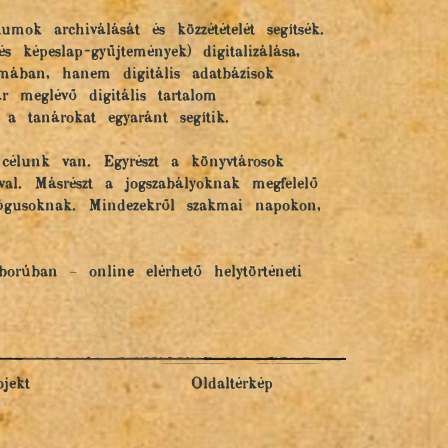
mok archiválását és közzétételét segítsék.
képeslap-gyűjtemények) digitalizálása,
mában, hanem digitális adatbázisok
ár meglévő digitális tartalom
 a tanárokat egyaránt segítik.
 célunk van. Egyrészt a könyvtárosok
val. Másrészt a jogszabályoknak megfelelő
gógusoknak. Mindezekről szakmai napokon,
orúban – online elérhető helytörténeti
ojekt
Oldaltérkép