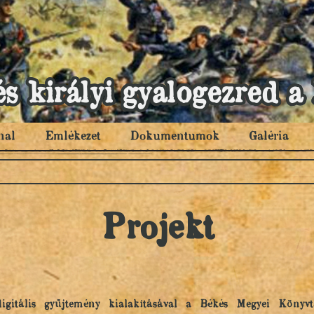
és királyi gyalogezred
nal
Emlékezet
Dokumentumok
Galéria
Projekt
e digitális gyűjtemény kialakításával a Békés Megyei Könyv