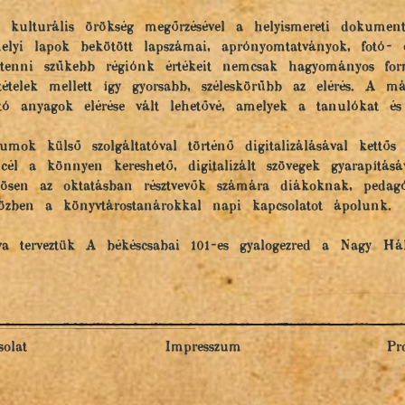
 kulturális örökség megőrzésével a helyismereti dokumentu
yi lapok bekötött lapszámai, aprónyomtatványok, fotó- és 
l tenni szűkebb régiónk értékeit nemcsak hagyományos for
ltételek mellett így gyorsabb, széleskörűbb az elérés. A m
lható anyagok elérése vált lehetővé, amelyek a tanulókat és
ok külső szolgáltatóval történő digitalizálásával kettős
él a könnyen kereshető, digitalizált szövegek gyarapításá
lönösen az oktatásban résztvevők számára diákoknak, peda
közben a könyvtárostanárokkal napi kapcsolatot ápolunk.
va terveztük A békéscsabai 101-es gyalogezred a Nagy Háb
olat
Impresszum
Pr