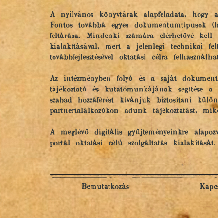
A nyilvános könyvtárak alapfeladata, hogy a
Fontos továbbá egyes dokumentumtípusok (hel
feltárása. Mindenki számára elérhetővé kel
kialakításával, mert a jelenlegi technikai fe
továbbfejlesztésével oktatási célra felhaszná
Az intézményben folyó és a saját dokumentum
tájékoztató és kutatómunkájának segítése a c
szabad hozzáférést kívánjuk biztosítani kü
partnertalálkozókon adunk tájékoztatást, mi
A meglévő digitális gyűjteményeinkre alapoz
portál oktatási célú szolgáltatás kialakítását.
Bemutatkozás
Kapcs