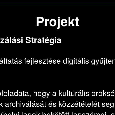
Projekt
zálási Stratégia
ltatás fejlesztése digitális gyűjt
pfeladata, hogy a kulturális örök
archiválását és közzétételét seg
elyi lapok bekötött lapszámai, a