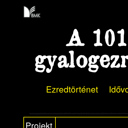
A 101.
gyalogez
Ezredtörténet
Időv
Projekt