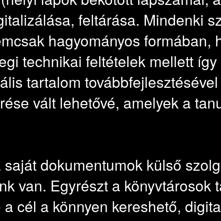
talizálása, feltárása. Mindenki s
nemcsak hagyományos formában, h
legi technikai feltételek mellett í
ális tartalom továbbfejlesztésével 
ése vált lehetővé, amelyek a tanu
 saját dokumentumok külső szolgá
lunk van. Egyrészt a könyvtárosok 
a cél a könnyen kereshető, digita