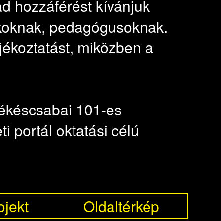
d hozzáférést kívánjuk
ákoknak, pedagógusoknak.
jékoztatást, miközben a
békéscsabai 101-es
 portál oktatási célú
ojekt
Oldaltérkép