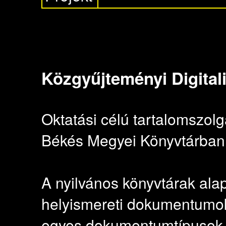
Közgyűjteményi Digitali
Oktatási célú tartalomszolgá
Békés Megyei Könyvtárban
A nyilvános könyvtárak ala
helyismereti dokumentumok 
egyes dokumentumtípusok (h