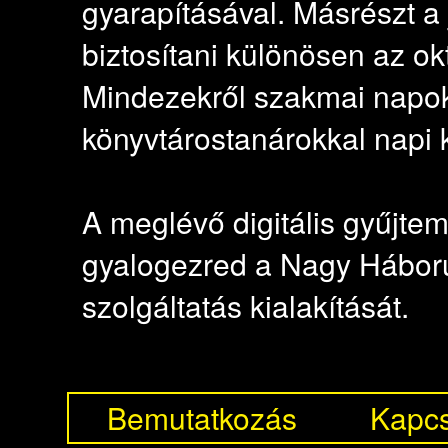
gyarapításával. Másrészt a
biztosítani különösen az 
Mindezekről szakmai napoko
könyvtárostanárokkal napi 
A meglévő digitális gyűjte
gyalogezred a Nagy Háborúba
szolgáltatás kialakítását.
Bemutatkozás
Kapcs