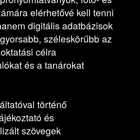
zámára elérhetővé kell tenni
anem digitális adatbázisok
gy gyorsabb, széleskörűbb az
oktatási célra
lókat és a tanárokat
ltatóval történő
tájékoztató és
lizált szövegek