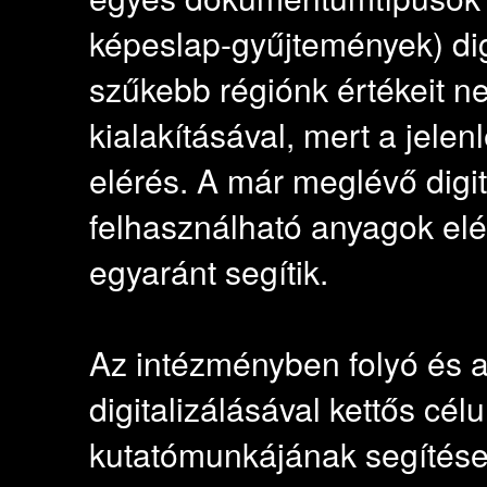
képeslap-gyűjtemények) digi
szűkebb régiónk értékeit 
kialakításával, mert a jelen
elérés. A már meglévő digit
felhasználható anyagok elér
egyaránt segítik.
Az intézményben folyó és a
digitalizálásával kettős cé
kutatómunkájának segítése 