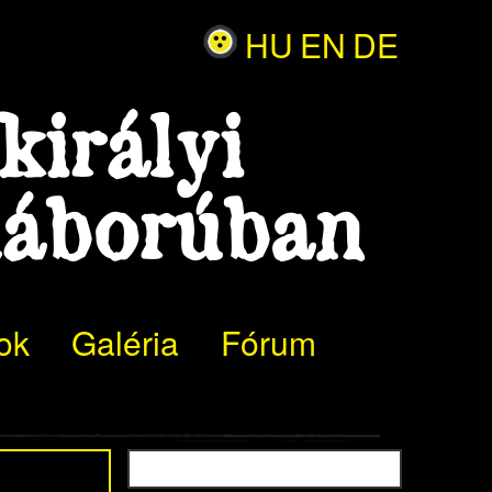
HU
EN
DE
királyi
Háborúban
ok
Galéria
Fórum