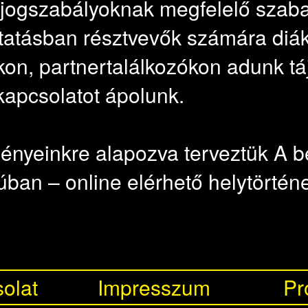
 jogszabályoknak megfelelő szaba
oktatásban résztvevők számára di
n, partnertalálkozókon adunk tá
kapcsolatot ápolunk.
ményeinkre alapozva terveztük A 
n – online elérhető helytörténeti
olat
Impresszum
Pr