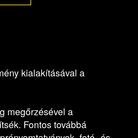
emény kialakításával a
ség megőrzésével a
ítsék. Fontos továbbá
prónyomtatványok, fotó- és