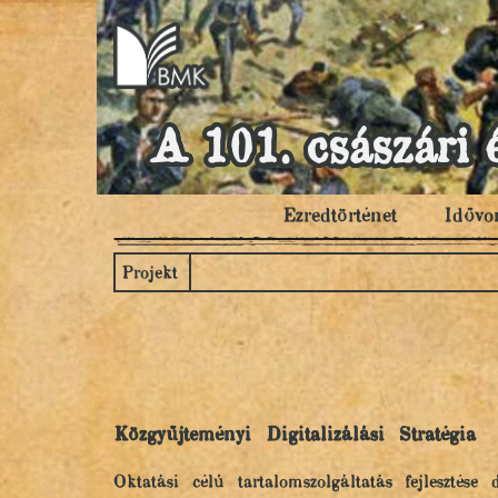
A 101. császári 
Ezredtörténet
Idővo
Projekt
Közgyűjteményi Digitalizálási Stratégia
Oktatási célú tartalomszolgáltatás fejlesztés