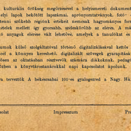
 kulturális örökség megőrzésével a helyismereti dokumentu
yi lapok bekötött lapszámai, aprónyomtatványok, fotó- és 
l tenni szűkebb régiónk értékeit nemcsak hagyományos for
ltételek mellett így gyorsabb, széleskörűbb az elérés. A m
lható anyagok elérése vált lehetővé, amelyek a tanulókat és
ok külső szolgáltatóval történő digitalizálásával kettős
él a könnyen kereshető, digitalizált szövegek gyarapításá
lönösen az oktatásban résztvevők számára diákoknak, peda
közben a könyvtárostanárokkal napi kapcsolatot ápolunk.
va terveztük A békéscsabai 101-es gyalogezred a Nagy Háb
olat
Impresszum
Pr