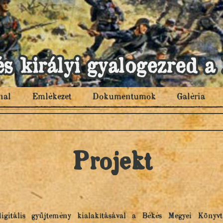
és királyi gyalogezred
nal
Emlékezet
Dokumentumok
Galéria
Projekt
e digitális gyűjtemény kialakításával a Békés Megyei Könyv