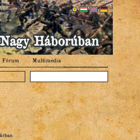
 a Nagy Háborúban
Fórum
Multimédia
tárban