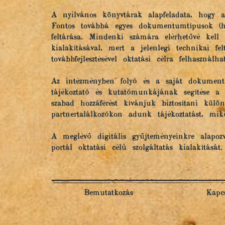
A nyilvános könyvtárak alapfeladata, hogy a
Fontos továbbá egyes dokumentumtípusok (hel
feltárása. Mindenki számára elérhetővé kel
kialakításával, mert a jelenlegi technikai fe
továbbfejlesztésével oktatási célra felhaszná
Az intézményben folyó és a saját dokumentum
tájékoztató és kutatómunkájának segítése a c
szabad hozzáférést kívánjuk biztosítani kü
partnertalálkozókon adunk tájékoztatást, mi
A meglévő digitális gyűjteményeinkre alapoz
portál oktatási célú szolgáltatás kialakítását.
Bemutatkozás
Kapcs