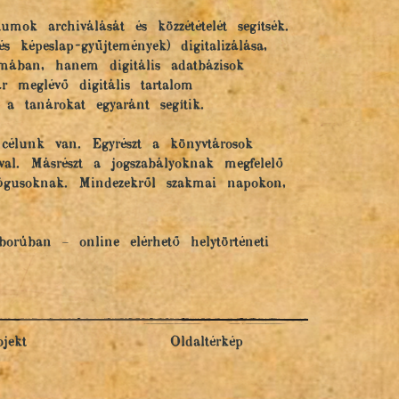
mok archiválását és közzétételét segítsék.
képeslap-gyűjtemények) digitalizálása,
mában, hanem digitális adatbázisok
ár meglévő digitális tartalom
 a tanárokat egyaránt segítik.
 célunk van. Egyrészt a könyvtárosok
val. Másrészt a jogszabályoknak megfelelő
gógusoknak. Mindezekről szakmai napokon,
orúban – online elérhető helytörténeti
ojekt
Oldaltérkép