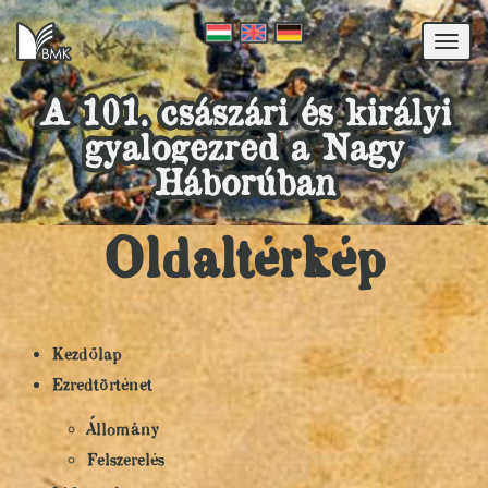
Togg
navi
A 101. császári és királyi
gyalogezred a Nagy
Háborúban
Oldaltérkép
Kezdőlap
Ezredtörténet
Állomány
Felszerelés