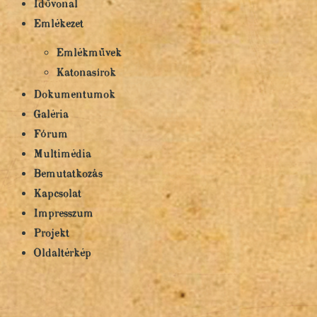
Idővonal
Emlékezet
Emlékművek
Katonasírok
Dokumentumok
Galéria
Fórum
Multimédia
Bemutatkozás
Kapcsolat
Impresszum
Projekt
Oldaltérkép