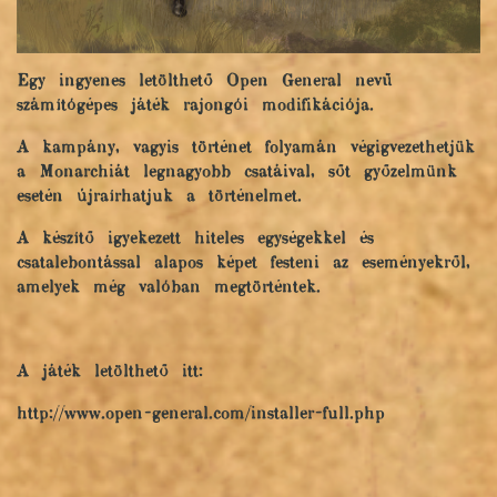
Egy ingyenes letölthető Open General nevű
számítógépes játék rajongói modifikációja.
A kampány, vagyis történet folyamán végigvezethetjük
a Monarchiát legnagyobb csatáival, sőt győzelmünk
esetén újraírhatjuk a történelmet.
A készítő igyekezett hiteles egységekkel és
csatalebontással alapos képet festeni az eseményekről,
amelyek még valóban megtörténtek.
A játék letölthető itt:
http://www.open-general.com/installer-full.php