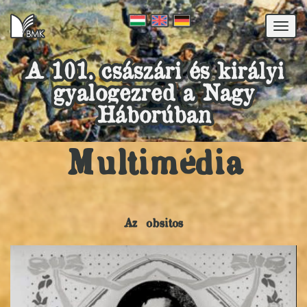
Togg
navi
A 101. császári és királyi
gyalogezred a Nagy
Háborúban
Multimédia
Az obsitos