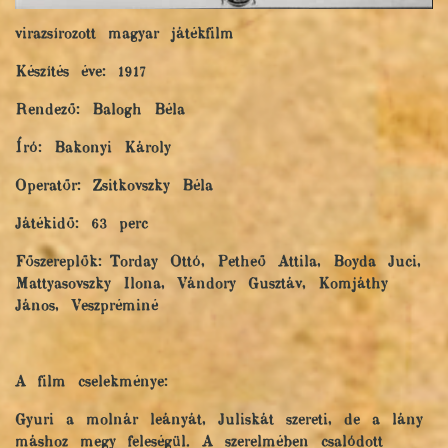
virazsírozott magyar játékfilm
Készítés éve: 1917
Rendező: Balogh Béla
Író: Bakonyi Károly
Operatőr: Zsitkovszky Béla
Játékidő: 63 perc
Főszereplők: Torday Ottó, Petheő Attila, Boyda Juci,
Mattyasovszky Ilona, Vándory Gusztáv, Komjáthy
János, Veszpréminé
A film cselekménye:
Gyuri a molnár leányát, Juliskát szereti, de a lány
máshoz megy feleségül. A szerelmében csalódott