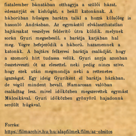
fiatalember bánatában otthagyja a szülői házat,
édesanyját és kishúgát, s beáll katonának. A
háborúban hűséges barátra talál a hozzá külsőleg is
hasonló Andrásban. Az egymástól elválaszthatatlan
bajtársakat veszélyes felderítő útra küldik, melynek
során Gyuri megsebesül, s barátja karjában hal
meg. Végre befejeződik a háború, hazamennek a
katonák. A bajtárs felkeresi barátja családját, hogy
a szomorú hírt tudassa velük. Gyuri anyja azonban
összetéveszti őt az elesettel, neki pedig nincs szíve,
hogy ezek után megmondja neki a rettenetes
igazságot. Egy ideig Gyuriként él barátja házában,
de végül mindent bevall. Hamarosan valóban
családtag lesz, mivel időközben megszerették egymást
Málcsikával, Gyuri időközben gyönyörű hajadonná
serdült húgával.
Forrás:
https://filmarchiv.hu/hu/alapfilmek/film/az-obsitos