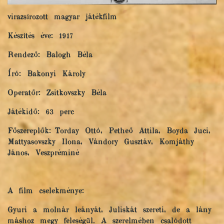
virazsírozott magyar játékfilm
Készítés éve: 1917
Rendező: Balogh Béla
Író: Bakonyi Károly
Operatőr: Zsitkovszky Béla
Játékidő: 63 perc
Főszereplők: Torday Ottó, Petheő Attila, Boyda Juci,
Mattyasovszky Ilona, Vándory Gusztáv, Komjáthy
János, Veszpréminé
A film cselekménye:
Gyuri a molnár leányát, Juliskát szereti, de a lány
máshoz megy feleségül. A szerelmében csalódott