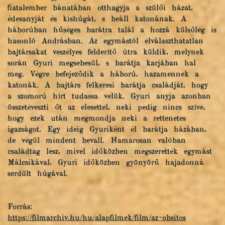
fiatalember bánatában otthagyja a szülői házat,
édesanyját és kishúgát, s beáll katonának. A
háborúban hűséges barátra talál a hozzá külsőleg is
hasonló Andrásban. Az egymástól elválaszthatatlan
bajtársakat veszélyes felderítő útra küldik, melynek
során Gyuri megsebesül, s barátja karjában hal
meg. Végre befejeződik a háború, hazamennek a
katonák. A bajtárs felkeresi barátja családját, hogy
a szomorú hírt tudassa velük. Gyuri anyja azonban
összetéveszti őt az elesettel, neki pedig nincs szíve,
hogy ezek után megmondja neki a rettenetes
igazságot. Egy ideig Gyuriként él barátja házában,
de végül mindent bevall. Hamarosan valóban
családtag lesz, mivel időközben megszerették egymást
Málcsikával, Gyuri időközben gyönyörű hajadonná
serdült húgával.
Forrás:
https://filmarchiv.hu/hu/alapfilmek/film/az-obsitos