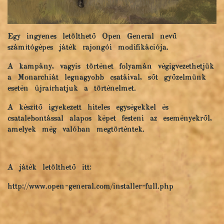
Egy ingyenes letölthető Open General nevű
számítógépes játék rajongói modifikációja.
A kampány, vagyis történet folyamán végigvezethetjük
a Monarchiát legnagyobb csatáival, sőt győzelmünk
esetén újraírhatjuk a történelmet.
A készítő igyekezett hiteles egységekkel és
csatalebontással alapos képet festeni az eseményekről,
amelyek még valóban megtörténtek.
A játék letölthető itt:
http://www.open-general.com/installer-full.php