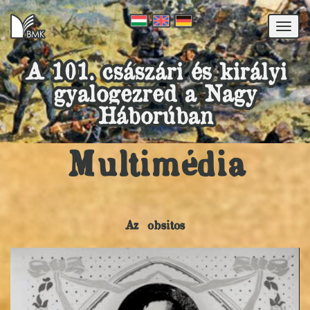
Togg
navi
A 101. császári és királyi
gyalogezred a Nagy
Háborúban
Multimédia
Az obsitos