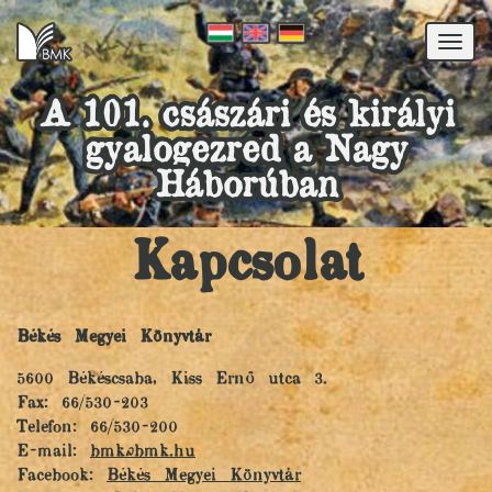
Togg
navi
A 101. császári és királyi
gyalogezred a Nagy
Háborúban
Kapcsolat
Békés Megyei Könyvtár
5600 Békéscsaba, Kiss Ernő utca 3.
Fax: 66/530-203
Telefon: 66/530-200
E-mail:
bmk@bmk.hu
Facebook:
Békés Megyei Könyvtár