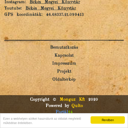
Instagram:
Békés Megyei Könyvtár
Youtube:
Békés Megyei Könyvtár
GPS koordináták: 46.68337,21.099413
Bemutatkozás
Kapcsolat
Impresszum
Projekt
Oldaltérkép
Copyright ©
Monguz Kft
2020
Powered by
Qulto
Portál
24
Ezen a webhelyen sütiket használunk az oldalak megfelelő
Rendben
működése érdekében.