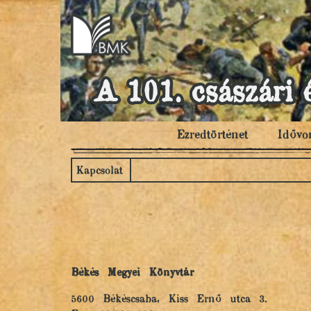
A 101. császári 
Ezredtörténet
Idővo
Kapcsolat
Békés Megyei Könyvtár
5600 Békéscsaba, Kiss Ernő utca 3.