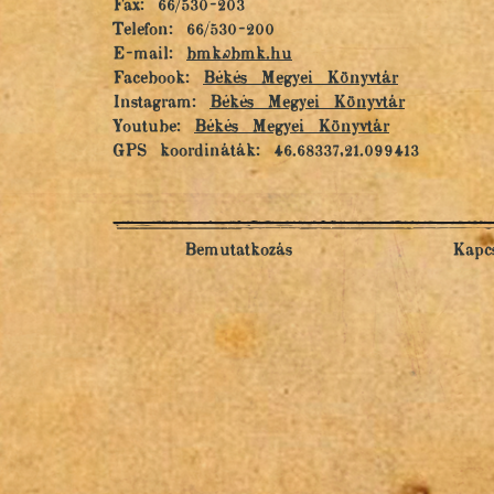
Fax: 66/530-203
Telefon: 66/530-200
E-mail:
bmk@bmk.hu
Facebook:
Békés Megyei Könyvtár
Instagram:
Békés Megyei Könyvtár
Youtube:
Békés Megyei Könyvtár
GPS koordináták: 46.68337,21.099413
Bemutatkozás
Kapcs