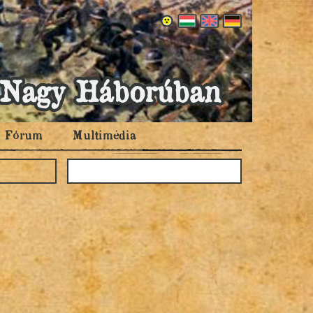
 a Nagy Háborúban
Fórum
Multimédia