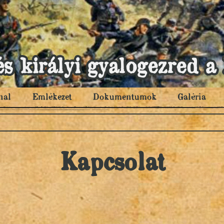
és királyi gyalogezred
nal
Emlékezet
Dokumentumok
Galéria
Kapcsolat