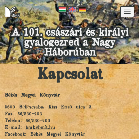
Togg
navi
A 101. császári és királyi
gyalogezred a Nagy
Háborúban
Kapcsolat
Békés Megyei Könyvtár
5600 Békéscsaba, Kiss Ernő utca 3.
Fax: 66/530-203
Telefon: 66/530-200
E-mail:
bmk@bmk.hu
Facebook:
Békés Megyei Könyvtár