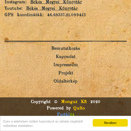
Instagram:
Békés Megyei Könyvtár
Youtube:
Békés Megyei Könyvtár
GPS koordináták: 46.68337,21.099413
Bemutatkozás
Kapcsolat
Impresszum
Projekt
Oldaltérkép
Copyright ©
Monguz Kft
2020
Powered by
Qulto
Portál
24
Ezen a webhelyen sütiket használunk az oldalak megfelelő
Rendben
működése érdekében.