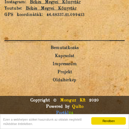
Instagram:
Békés Megyei Könyvtár
Youtube:
Békés Megyei Könyvtár
GPS koordináták: 46.68337,21.099413
Bemutatkozás
Kapcsolat
Impresszum
Projekt
Oldaltérkép
Copyright ©
Monguz Kft
2020
Powered by
Qulto
Portál
24
Ezen a webhelyen sütiket használunk az oldalak megfelelő
Rendben
működése érdekében.