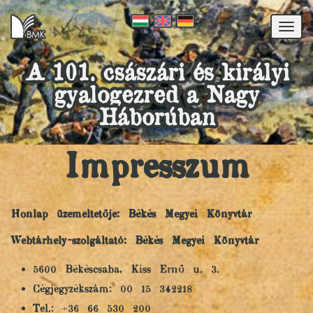
Togg
navi
A 101. császári és királyi
gyalogezred a Nagy
Háborúban
Impresszum
Honlap üzemeltetője: Békés Megyei Könyvtár
Webtárhely-szolgáltató: Békés Megyei Könyvtár
5600 Békéscsaba, Kiss Ernő u. 3.
Cégjegyzékszám: 00 15 342218
Tel.: +36 66 530 200