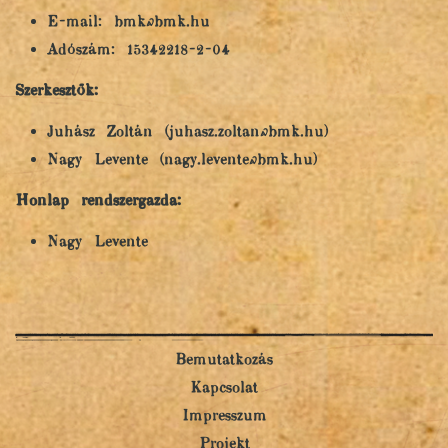
E-mail: bmk@bmk.hu
Adószám: 15342218-2-04
Szerkesztők:
Juhász Zoltán (juhasz.zoltan@bmk.hu)
Nagy Levente (nagy.levente@bmk.hu)
Honlap rendszergazda:
Nagy Levente
Bemutatkozás
Kapcsolat
Impresszum
Projekt