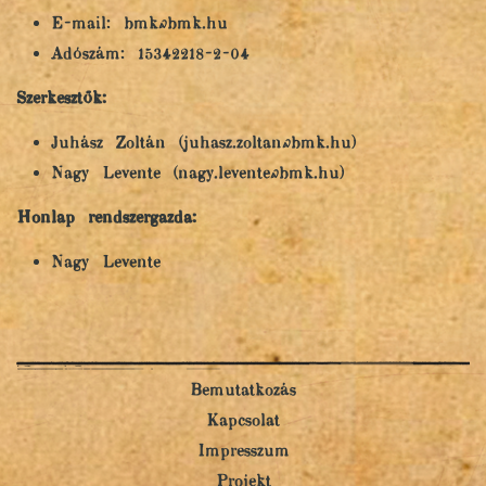
E-mail: bmk@bmk.hu
Adószám: 15342218-2-04
Szerkesztők:
Juhász Zoltán (juhasz.zoltan@bmk.hu)
Nagy Levente (nagy.levente@bmk.hu)
Honlap rendszergazda:
Nagy Levente
Bemutatkozás
Kapcsolat
Impresszum
Projekt