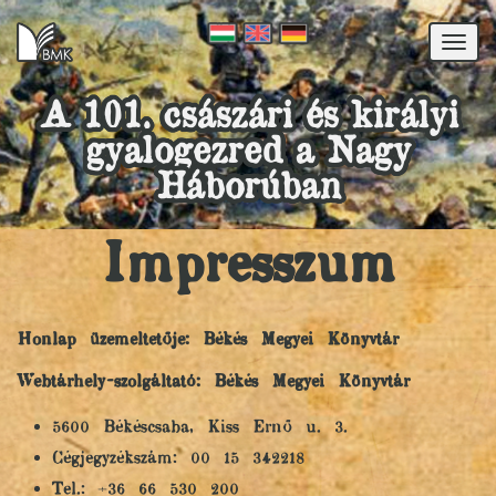
Togg
navi
A 101. császári és királyi
gyalogezred a Nagy
Háborúban
Impresszum
Honlap üzemeltetője: Békés Megyei Könyvtár
Webtárhely-szolgáltató: Békés Megyei Könyvtár
5600 Békéscsaba, Kiss Ernő u. 3.
Cégjegyzékszám: 00 15 342218
Tel.: +36 66 530 200