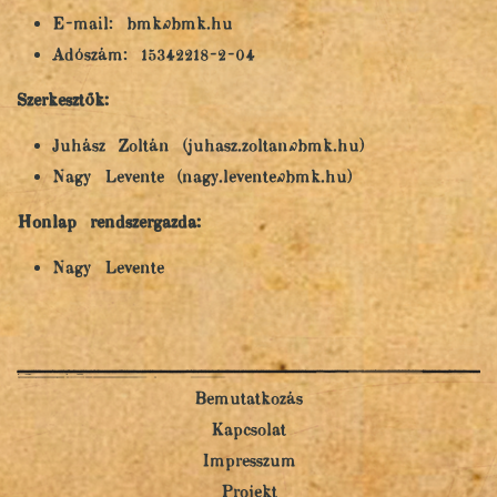
E-mail: bmk@bmk.hu
Adószám: 15342218-2-04
Szerkesztők:
Juhász Zoltán (juhasz.zoltan@bmk.hu)
Nagy Levente (nagy.levente@bmk.hu)
Honlap rendszergazda:
Nagy Levente
Bemutatkozás
Kapcsolat
Impresszum
Projekt