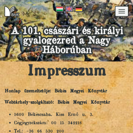
Togg
navi
A 101. császári és királyi
gyalogezred a Nagy
Háborúban
Impresszum
Honlap üzemeltetője: Békés Megyei Könyvtár
Webtárhely-szolgáltató: Békés Megyei Könyvtár
5600 Békéscsaba, Kiss Ernő u. 3.
Cégjegyzékszám: 00 15 342218
Tel.: +36 66 530 200