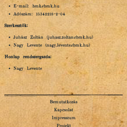
E-mail: bmk@bmk.hu
Adószám: 15342218-2-04
Szerkesztők:
Juhász Zoltán (juhasz.zoltan@bmk.hu)
Nagy Levente (nagy.levente@bmk.hu)
Honlap rendszergazda:
Nagy Levente
Bemutatkozás
Kapcsolat
Impresszum
Projekt