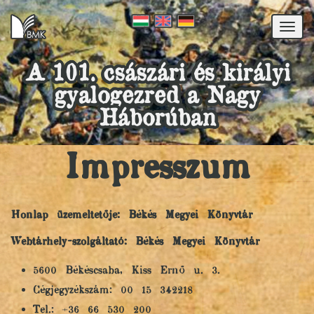
Togg
navi
A 101. császári és királyi
gyalogezred a Nagy
Háborúban
Impresszum
Honlap üzemeltetője: Békés Megyei Könyvtár
Webtárhely-szolgáltató: Békés Megyei Könyvtár
5600 Békéscsaba, Kiss Ernő u. 3.
Cégjegyzékszám: 00 15 342218
Tel.: +36 66 530 200