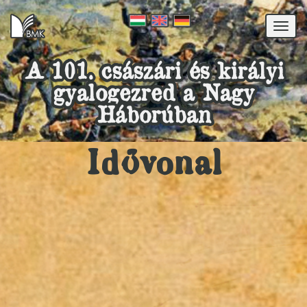
Togg
navi
A 101. császári és királyi
gyalogezred a Nagy
Háborúban
Idővonal