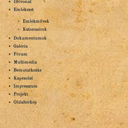
Idővonal
Emlékezet
Emlékművek
Katonasírok
Dokumentumok
Galéria
Fórum
Multimédia
Bemutatkozás
Kapcsolat
Impresszum
Projekt
Oldaltérkép