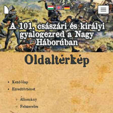
Togg
navi
A 101. császári és királyi
gyalogezred a Nagy
Háborúban
Oldaltérkép
Kezdőlap
Ezredtörténet
Állomány
Felszerelés