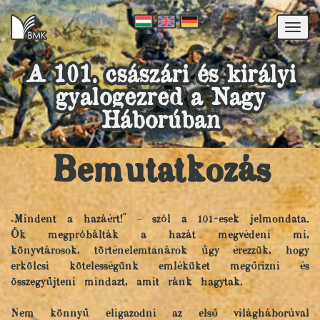
Togg
navi
A 101. császári és királyi
gyalogezred a Nagy
Háborúban
Bemutatkozás
„Mindent a hazáért!" – szól a 101-esek jelmondata.
Ők megpróbálták a hazát megvédeni mi,
könyvtárosok, történelemtanárok úgy érezzük, hogy
erkölcsi kötelességünk emléküket megőrizni és
összegyűjteni mindazt, amit ránk hagytak.
Nem könnyű eligazodni az első világháborúval