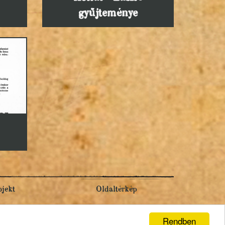
gyűjteménye
ojekt
Oldaltérkép
Rendben