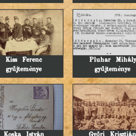
Kiss Ferenc
Pluhar Mihály
gyűjteménye
gyűjteménye
Koska István
Győri Krisztiá