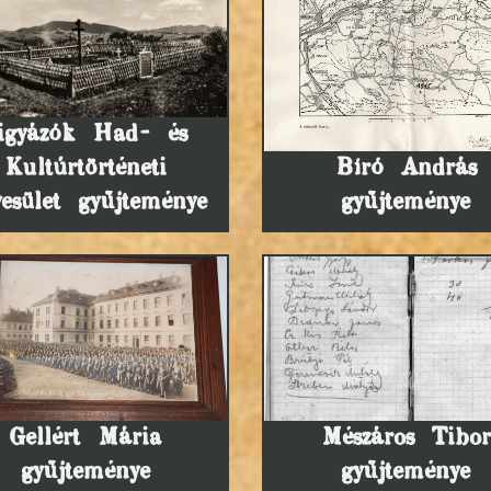
igyázók Had- és
Kultúrtörténeti
Bíró András
esület gyűjteménye
gyűjteménye
Gellért Mária
Mészáros Tibor
gyűjteménye
gyűjteménye