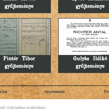
gyűjteménye
gyűjteménye
Pintér Tibor
Gulyás Ildikó
gyűjteménye
gyűjteménye
olat
Impresszum
Pr
lelő működése érdekében.