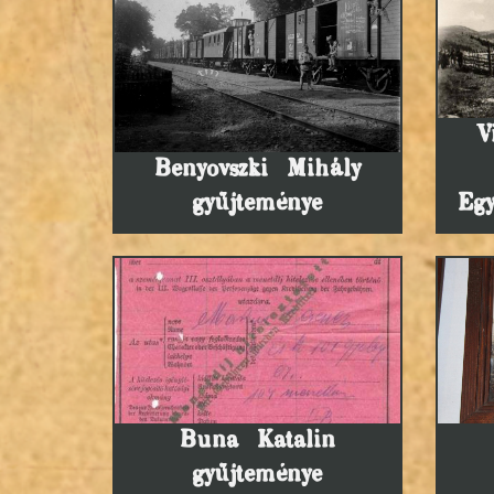
V
Benyovszki Mihály
gyűjteménye
Egy
Buna Katalin
gyűjteménye