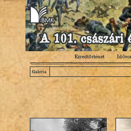
A 101. császári 
Ezredtörténet
Idővo
Galéria