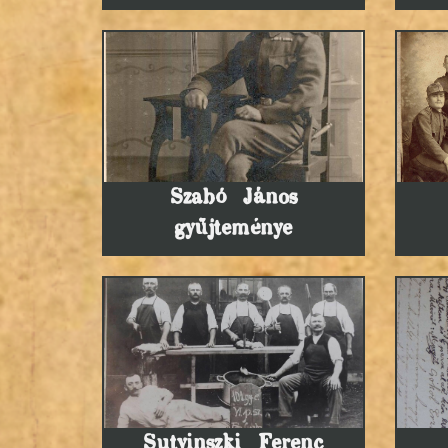
Szabó János
gyűjteménye
Sutyinszki Ferenc