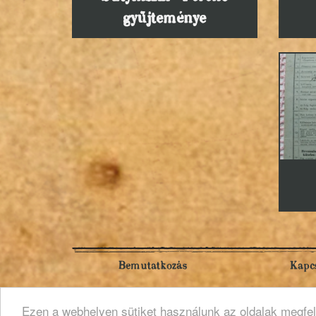
gyűjteménye
Bemutatkozás
Kapcs
Ezen a webhelyen sütiket használunk az oldalak megfe