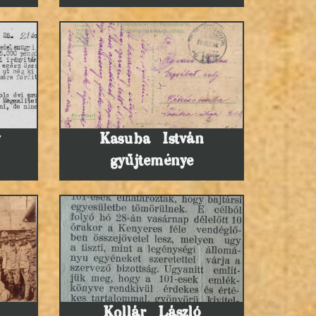
Kasuba István
gyűjteménye
n
Kollár László