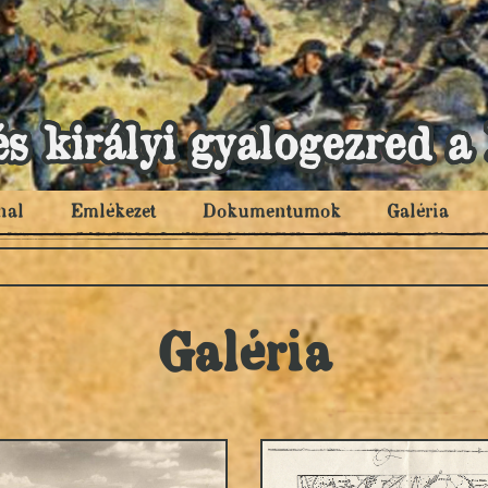
és királyi gyalogezred
nal
Emlékezet
Dokumentumok
Galéria
Galéria