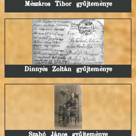
Mészáros Tibor gyűjteménye
Dinnyés Zoltán gyűjteménye
Szabó János gyűjteménye