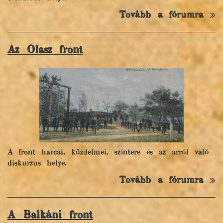
Tovább a fórumra
Az Olasz front
A front harcai, küzdelmei, színtere és az arról való
diskurzus helye.
Tovább a fórumra
A Balkáni front