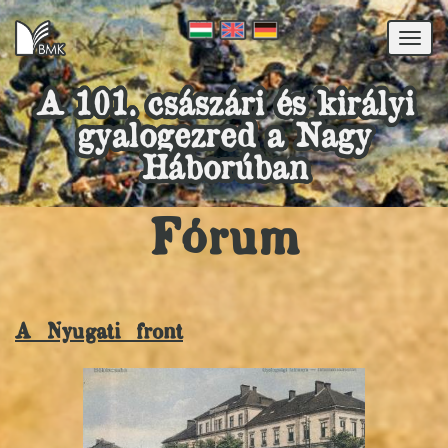
Togg
navi
A 101. császári és királyi
gyalogezred a Nagy
Háborúban
Fórum
A Nyugati front