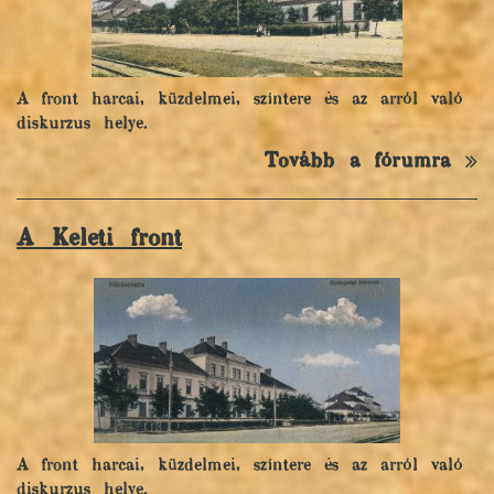
A front harcai, küzdelmei, színtere és az arról való
diskurzus helye.
Tovább a fórumra
A Keleti front
A front harcai, küzdelmei, színtere és az arról való
diskurzus helye.