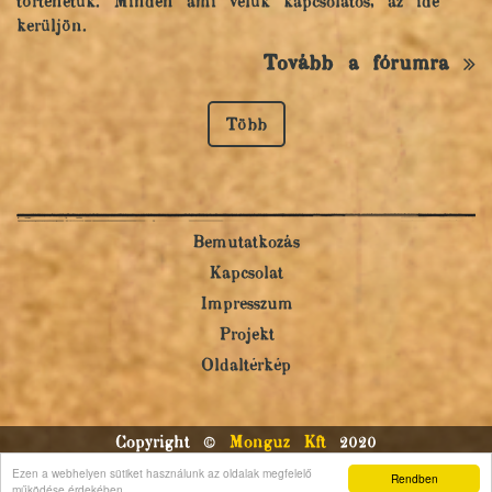
történetük. Minden ami velük kapcsolatos, az ide
kerüljön.
Tovább a fórumra
Több
Bemutatkozás
Kapcsolat
Impresszum
Projekt
Oldaltérkép
Copyright ©
Monguz Kft
2020
Powered by
Qulto
Ezen a webhelyen sütiket használunk az oldalak megfelelő
Rendben
Portál
24
működése érdekében.