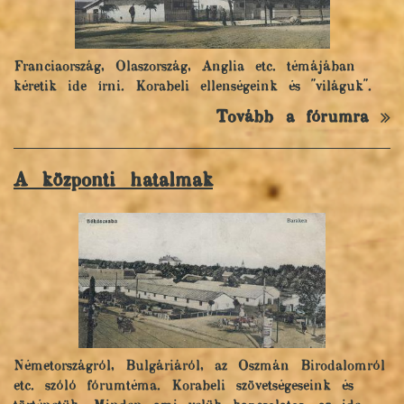
Franciaország, Olaszország, Anglia etc. témájában
kéretik ide írni. Korabeli ellenségeink és "világuk".
Tovább a fórumra
A központi hatalmak
Németországról, Bulgáriáról, az Oszmán Birodalomról
etc. szóló fórumtéma. Korabeli szövetségeseink és