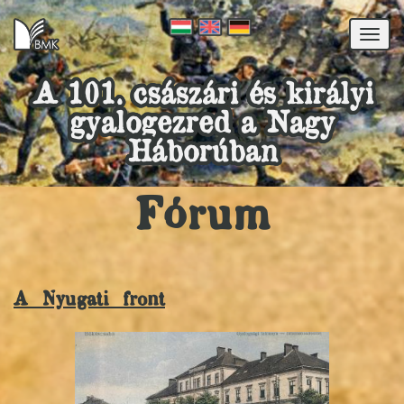
Togg
navi
A 101. császári és királyi
gyalogezred a Nagy
Háborúban
Fórum
A Nyugati front