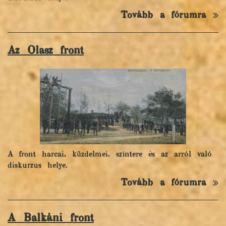
Tovább a fórumra
Az Olasz front
A front harcai, küzdelmei, színtere és az arról való
diskurzus helye.
Tovább a fórumra
A Balkáni front