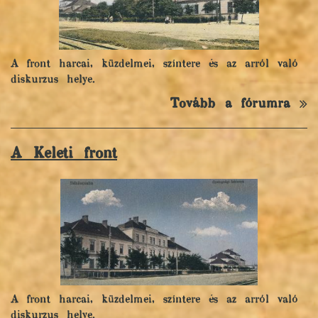
A front harcai, küzdelmei, színtere és az arról való
diskurzus helye.
Tovább a fórumra
A Keleti front
A front harcai, küzdelmei, színtere és az arról való
diskurzus helye.