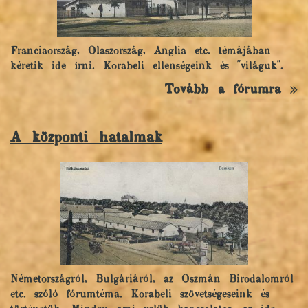
Franciaország, Olaszország, Anglia etc. témájában
kéretik ide írni. Korabeli ellenségeink és "világuk".
Tovább a fórumra
A központi hatalmak
Németországról, Bulgáriáról, az Oszmán Birodalomról
etc. szóló fórumtéma. Korabeli szövetségeseink és