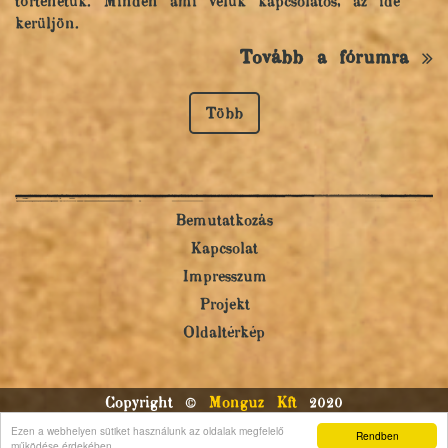
történetük. Minden ami velük kapcsolatos, az ide
kerüljön.
Tovább a fórumra
Több
Bemutatkozás
Kapcsolat
Impresszum
Projekt
Oldaltérkép
Copyright ©
Monguz Kft
2020
Powered by
Qulto
Ezen a webhelyen sütiket használunk az oldalak megfelelő
Rendben
Portál
24
működése érdekében.