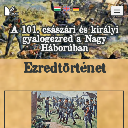
Togg
navi
A 101. császári és királyi
gyalogezred a Nagy
Háborúban
Ezredtörténet