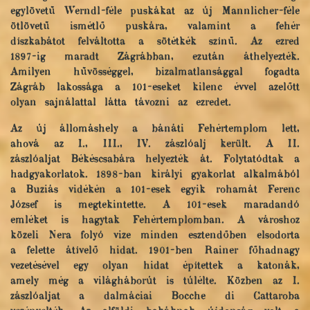
egylövetű Werndl-féle puskákat az új Mannlicher-féle
ötlövetű ismétlő puskára, valamint a fehér
díszkabátot felváltotta a sötétkék színű. Az ezred
1897-ig maradt Zágrábban, ezután áthelyezték.
Amilyen hűvösséggel, bizalmatlansággal fogadta
Zágráb lakossága a 101-eseket kilenc évvel azelőtt
olyan sajnálattal látta távozni az ezredet.
Az új állomáshely a bánáti Fehértemplom lett,
ahová az I., III., IV. zászlóalj került. A II.
zászlóaljat Békéscsabára helyezték át. Folytatódtak a
hadgyakorlatok. 1898-ban királyi gyakorlat alkalmából
a Buziás vidékén a 101-esek egyik rohamát Ferenc
József is megtekintette. A 101-esek maradandó
emléket is hagytak Fehértemplomban. A városhoz
közeli Nera folyó vize minden esztendőben elsodorta
a felette átívelő hidat. 1901-ben Rainer főhadnagy
vezetésével egy olyan hidat építettek a katonák,
amely még a világháborút is túlélte. Közben az I.
zászlóaljat a dalmáciai Bocche di Cattaroba