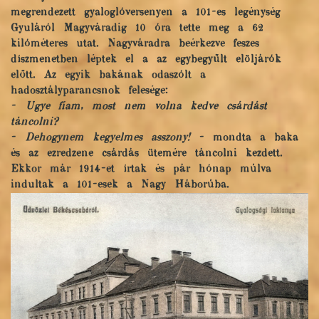
megrendezett gyaloglóversenyen a 101-es legénység
Gyuláról Magyváradig 10 óra tette meg a 62
kilóméteres utat. Nagyváradra beérkezve feszes
díszmenetben léptek el a az egybegyűlt elöljárók
előtt. Az egyik bakának odaszólt a
hadosztályparancsnok felesége:
-
Ugye fiam, most nem volna kedve csárdást
táncolni?
-
Dehogynem kegyelmes asszony!
- mondta a baka
és az ezredzene csárdás ütemére táncolni kezdett.
Ekkor már 1914-et írtak és pár hónap múlva
indultak a 101-esek a Nagy Háborúba.