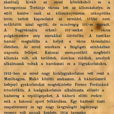
zászlóalj kivált az ezred kötelékéből és a
hercegovinai Trebinje városa lett az állomáshelye, és
ettől kezdve csak az állományvezetés, utánpótlás
terén tartott kapcsolatot az ezreddel, többé nem
működött azzal együtt, de mindvégig 101-es maradt.
A Nagyváradra érkező 101-eseket a város
polgármestere szép szavakkal üdvözölte. A tisztikar
hamar megtalálta a helyét a város társadalmi
életében. Az ezred zenekara a Szigligeti színházban
naponta fellépet. Katonai szempontból megfelelő
állomás volt, sík területek, dombos vidékek, amelyek
alkalmasak voltak a harcászati és a lőgyakorlatokra.
1912-ben az ezred nagy királygyakorlaton vett részt a
Mezőhegyes, Makó közötti szakaszon. A háborúszerű
befejező gyakorlatokat megtekintette Ferenc Ferdinánd
trónörökös. A hadgyakorlaton alkalmazta először a
hadsereg a repülőgépeket. A háború előtti évekre
esik a katonai sport felkarolása. Egy hadtesti tiszti
csapatverseny és egy nagy távgyalogló legénységi
verseny volt annak kezdete. 1914 tavaszán