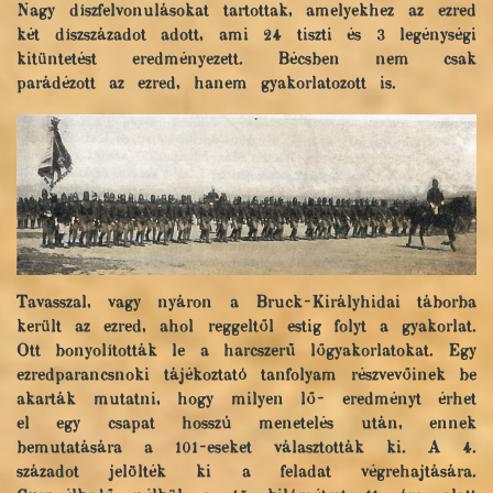
Nagy díszfelvonulásokat tartottak, amelyekhez az ezred
két díszszázadot adott, ami 24 tiszti és 3 legénységi
kitüntetést eredményezett. Bécsben nem csak
parádézott az ezred, hanem gyakorlatozott is.
Tavasszal, vagy nyáron a Bruck-Királyhidai táborba
került az ezred, ahol reggeltől estig folyt a gyakorlat.
Ott bonyolították le a harcszerű lőgyakorlatokat. Egy
ezredparancsnoki tájékoztató tanfolyam részvevőinek be
akarták mutatni, hogy milyen lő- eredményt érhet
el egy csapat hosszú menetelés után, ennek
bemutatására a 101-eseket választották ki. A 4.
századot jelölték ki a feladat végrehajtására.