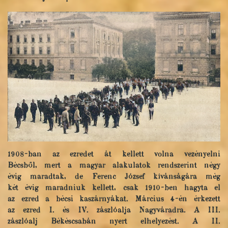
1908-ban az ezredet át kellett volna vezényelni
Bécsből, mert a magyar alakulatok rendszerint négy
évig maradtak, de Ferenc József kívánságára még
két évig maradniuk kellett, csak 1910-ben hagyta el
az ezred a bécsi kaszárnyákat. Március 4-én érkezett
az ezred I. és IV. zászlóalja Nagyváradra. A III.
zászlóalj Békéscsabán nyert elhelyezést. A II.