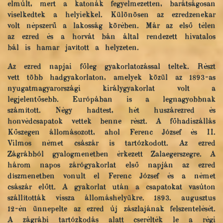
elmúlt, mert a katonák fegyelmezetten, barátságosan
viselkedtek a helyiekkel. Különösen az ezredzenekar
volt népszerű a lakosság körében. Már az első télen
az ezred és a horvát bán által rendezett hivatalos
bál is hamar javított a helyzeten.
Az ezred napjai főleg gyakorlatozással teltek. Részt
vett több hadgyakorlaton, amelyek közül az 1893-as
nyugatmagyarországi királygyakorlat volt a
legjelentősebb. Európában is a legnagyobbnak
számított. Négy hadtest, hét huszárezred és
honvédcsapatok vettek benne részt. A főhadiszállás
Kőszegen állomásozott, ahol Ferenc József és II.
Vilmos német császár is tartózkodott. Az ezred
Zágrábból gyalogmenetben érkezett Zalaegerszegre. A
három napos zárógyakorlat első napján az ezred
díszmenetben vonult el Ferenc József és a német
császár előtt. A gyakorlat után a csapatokat vasúton
szállították vissza állomáshelyükre. 1893. augusztus
12-én ünnepelte az ezred új zászlajának felszentelését.
A zágrábi tartózkodás alatt cserélték le a régi