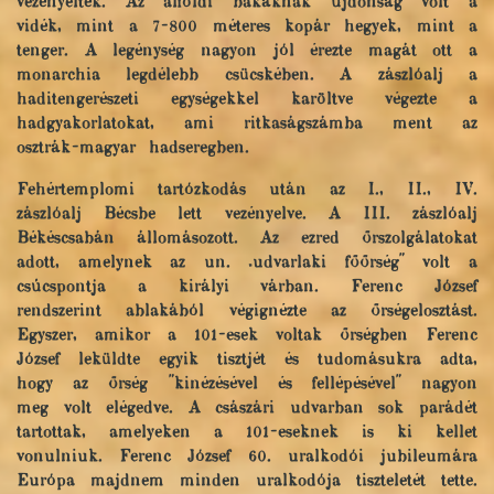
vezényelték. Az alföldi bakáknak újdonság volt a
vidék, mint a 7-800 méteres kopár hegyek, mint a
tenger. A legénység nagyon jól érezte magát ott a
monarchia legdélebb csücskében. A zászlóalj a
haditengerészeti egységekkel karöltve végezte a
hadgyakorlatokat, ami ritkaságszámba ment az
osztrák-magyar hadseregben.
Fehértemplomi tartózkodás után az I., II., IV.
zászlóalj Bécsbe lett vezényelve. A III. zászlóalj
Békéscsabán állomásozott. Az ezred őrszolgálatokat
adott, amelynek az un. „udvarlaki főőrség" volt a
csúcspontja a királyi várban. Ferenc József
rendszerint ablakából végignézte az őrségelosztást.
Egyszer, amikor a 101-esek voltak őrségben Ferenc
József leküldte egyik tisztjét és tudomásukra adta,
hogy az őrség "kinézésével és fellépésével" nagyon
meg volt elégedve. A császári udvarban sok parádét
tartottak, amelyeken a 101-eseknek is ki kellet
vonulniuk. Ferenc József 60. uralkodói jubileumára
Európa majdnem minden uralkodója tiszteletét tette.