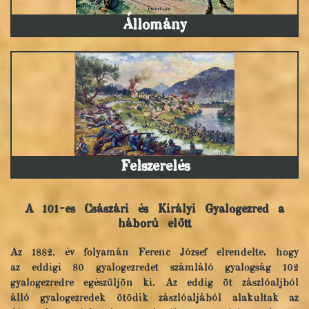
Állomány
Felszerelés
A 101-es Császári és Királyi Gyalogezred a
háború előtt
Az 1882. év folyamán Ferenc József elrendelte, hogy
az eddigi 80 gyalogezredet számláló gyalogság 102
gyalogezredre egészüljön ki. Az eddig öt zászlóaljból
álló gyalogezredek ötödik zászlóaljából alakultak az