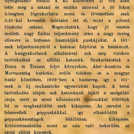
Gyengélkedő nélkül a 45 kilómétert 11 óra alatt
tette meg a század és ezután azonnal a 30 fokos
hőségben lőgyakorlatra ment és lövészetben csak
0,2%-kal kevesebb találatot ért el, mint a pihent
lőiskolai század. Megmutatták, hogy jó vezetés
mellett, nagy fizikai teljesítmény után a nagy meleg
ellenére is biztosan használják puskájukat. A 101-
esek teljesítményéről a katonai folyóirat is beszámolt.
A hadgyakorlatok alkalmával sok szép vidéken
tartózkodtak az alföldi katonák. Gyakorlatoztak a
Duna és Traisen folyó környékén, Alsó-Ausztria és
Morvaország határán, erdős vidéken és a magyar
határ közelében. 1909-ben a hadsereg, így a 101-
esek is új csukaszürke egyenruhát kapott. A bécsi
tartózkodás idején sok katonának lejárt a szolgálati
ideje, ezért az ezred állományát újoncokkal töltötték
fel és megkezdődött ezek kiképzése. Az ezredet is
felszerelték géppuskákkal, így elkezdődött a
géppuskásosztagok felállítása, kiképzése.
Kitüntetésszámba ment az oda való bekerülés, az
ezred elitjét képezték.