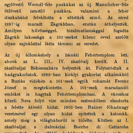
egylövetű Werndl-féle puskákat az új Mannlicher-féle
ötlövetű ismétlő puskára, valamint a fehér
díszkabátot felváltotta a sötétkék színű. Az ezred
1897-ig maradt Zágrábban, ezután áthelyezték.
Amilyen hűvösséggel, bizalmatlansággal fogadta
Zágráb lakossága a 101-eseket kilenc évvel azelőtt
olyan sajnálattal látta távozni az ezredet.
Az új állomáshely a bánáti Fehértemplom lett,
ahová az I., III., IV. zászlóalj került. A II.
zászlóaljat Békéscsabára helyezték át. Folytatódtak a
hadgyakorlatok. 1898-ban királyi gyakorlat alkalmából
a Buziás vidékén a 101-esek egyik rohamát Ferenc
József is megtekintette. A 101-esek maradandó
emléket is hagytak Fehértemplomban. A városhoz
közeli Nera folyó vize minden esztendőben elsodorta
a felette átívelő hidat. 1901-ben Rainer főhadnagy
vezetésével egy olyan hidat építettek a katonák,
amely még a világháborút is túlélte. Közben az I.
zászlóaljat a dalmáciai Bocche di Cattaroba