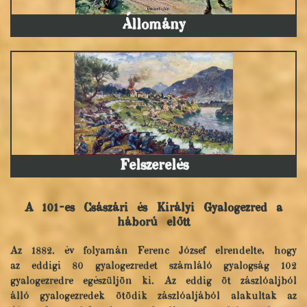
Állomány
Felszerelés
A 101-es Császári és Királyi Gyalogezred a
háború előtt
Az 1882. év folyamán Ferenc József elrendelte, hogy
az eddigi 80 gyalogezredet számláló gyalogság 102
gyalogezredre egészüljön ki. Az eddig öt zászlóaljból
álló gyalogezredek ötödik zászlóaljából alakultak az