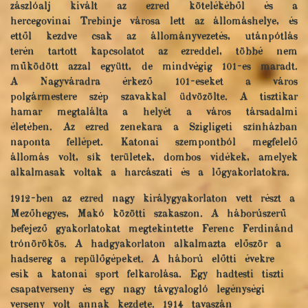
zászlóalj kivált az ezred kötelékéből és a
hercegovinai Trebinje városa lett az állomáshelye, és
ettől kezdve csak az állományvezetés, utánpótlás
terén tartott kapcsolatot az ezreddel, többé nem
működött azzal együtt, de mindvégig 101-es maradt.
A Nagyváradra érkező 101-eseket a város
polgármestere szép szavakkal üdvözölte. A tisztikar
hamar megtalálta a helyét a város társadalmi
életében. Az ezred zenekara a Szigligeti színházban
naponta fellépet. Katonai szempontból megfelelő
állomás volt, sík területek, dombos vidékek, amelyek
alkalmasak voltak a harcászati és a lőgyakorlatokra.
1912-ben az ezred nagy királygyakorlaton vett részt a
Mezőhegyes, Makó közötti szakaszon. A háborúszerű
befejező gyakorlatokat megtekintette Ferenc Ferdinánd
trónörökös. A hadgyakorlaton alkalmazta először a
hadsereg a repülőgépeket. A háború előtti évekre
esik a katonai sport felkarolása. Egy hadtesti tiszti
csapatverseny és egy nagy távgyalogló legénységi
verseny volt annak kezdete. 1914 tavaszán