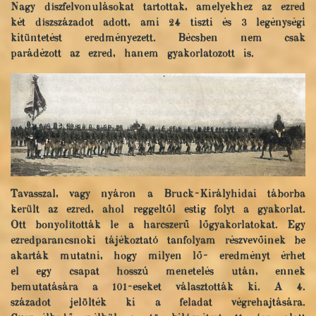
Nagy díszfelvonulásokat tartottak, amelyekhez az ezred
két díszszázadot adott, ami 24 tiszti és 3 legénységi
kitüntetést eredményezett. Bécsben nem csak
parádézott az ezred, hanem gyakorlatozott is.
Tavasszal, vagy nyáron a Bruck-Királyhidai táborba
került az ezred, ahol reggeltől estig folyt a gyakorlat.
Ott bonyolították le a harcszerű lőgyakorlatokat. Egy
ezredparancsnoki tájékoztató tanfolyam részvevőinek be
akarták mutatni, hogy milyen lő- eredményt érhet
el egy csapat hosszú menetelés után, ennek
bemutatására a 101-eseket választották ki. A 4.
századot jelölték ki a feladat végrehajtására.