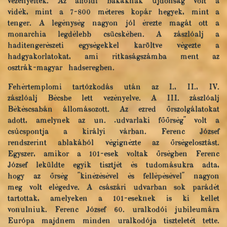
vezényelték. Az alföldi bakáknak újdonság volt a
vidék, mint a 7-800 méteres kopár hegyek, mint a
tenger. A legénység nagyon jól érezte magát ott a
monarchia legdélebb csücskében. A zászlóalj a
haditengerészeti egységekkel karöltve végezte a
hadgyakorlatokat, ami ritkaságszámba ment az
osztrák-magyar hadseregben.
Fehértemplomi tartózkodás után az I., II., IV.
zászlóalj Bécsbe lett vezényelve. A III. zászlóalj
Békéscsabán állomásozott. Az ezred őrszolgálatokat
adott, amelynek az un. „udvarlaki főőrség" volt a
csúcspontja a királyi várban. Ferenc József
rendszerint ablakából végignézte az őrségelosztást.
Egyszer, amikor a 101-esek voltak őrségben Ferenc
József leküldte egyik tisztjét és tudomásukra adta,
hogy az őrség "kinézésével és fellépésével" nagyon
meg volt elégedve. A császári udvarban sok parádét
tartottak, amelyeken a 101-eseknek is ki kellet
vonulniuk. Ferenc József 60. uralkodói jubileumára
Európa majdnem minden uralkodója tiszteletét tette.