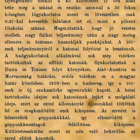
Gyengélkedő nélkül a 45 kilómétert 11 óra alatt
tette meg a század és ezután azonnal a 30 fokos
hőségben lőgyakorlatra ment és lövészetben csak
0,2%-kal kevesebb találatot ért el, mint a pihent
lőiskolai század. Megmutatták, hogy jó vezetés
mellett, nagy fizikai teljesítmény után a nagy meleg
ellenére is biztosan használják puskájukat. A 101-
esek teljesítményéről a katonai folyóirat is beszámolt.
A hadgyakorlatok alkalmával sok szép vidéken
tartózkodtak az alföldi katonák. Gyakorlatoztak a
Duna és Traisen folyó környékén, Alsó-Ausztria és
Morvaország határán, erdős vidéken és a magyar
határ közelében. 1909-ben a hadsereg, így a 101-
esek is új csukaszürke egyenruhát kapott. A bécsi
tartózkodás idején sok katonának lejárt a szolgálati
ideje, ezért az ezred állományát újoncokkal töltötték
fel és megkezdődött ezek kiképzése. Az ezredet is
felszerelték géppuskákkal, így elkezdődött a
géppuskásosztagok felállítása, kiképzése.
Kitüntetésszámba ment az oda való bekerülés, az
ezred elitjét képezték.