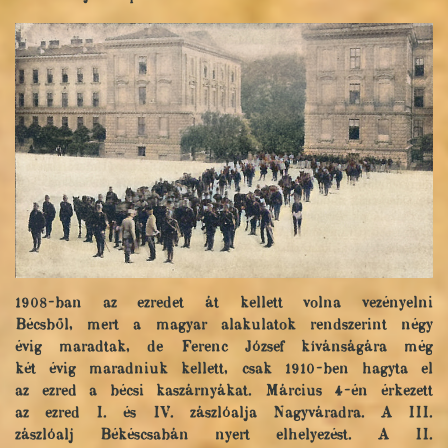
1908-ban az ezredet át kellett volna vezényelni
Bécsből, mert a magyar alakulatok rendszerint négy
évig maradtak, de Ferenc József kívánságára még
két évig maradniuk kellett, csak 1910-ben hagyta el
az ezred a bécsi kaszárnyákat. Március 4-én érkezett
az ezred I. és IV. zászlóalja Nagyváradra. A III.
zászlóalj Békéscsabán nyert elhelyezést. A II.