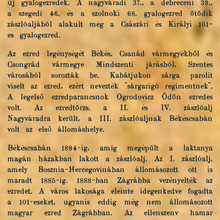
új gyalogezredek. A nagyváradi 37., a debreceni 39.,
a szegedi 46. és a szolnoki 68. gyalogezred ötödik
zászlóaljából alakult meg a Császári és Királyi 101-
es gyalogezred.
Az ezred legénységét Békés, Csanád vármegyékből és
Csongrád vármegye Mindszenti járásból, Szentes
városából sorozták be. Kabátjukon sárga parolit
viselt az ezred, ezért nevezték "sárgarigó regimentnek".
A legelső ezredparancsnok Ogrodovicz Ödön ezredes
volt. Az ezredtörzs, a II. és IV. zászlóalj
Nagyváradra került, a III. zászlóaljnak Békéscsabán
volt az első állomáshelye.
Békéscsabán 1894-ig, amíg megépült a laktanya
magán házakban lakott a zászlóalj. Az I. zászlóalj,
amely Bosznia-Hercegovinában állomásozott ott is
maradt 1885-ig. 1888-ban Zágrábba vezényelték az
ezredet. A város lakosága eleinte idegenkedve fogadta
a 101-eseket, ugyanis eddig még nem állomásozott
magyar ezred Zágrábban. Az ellenszenv hamar