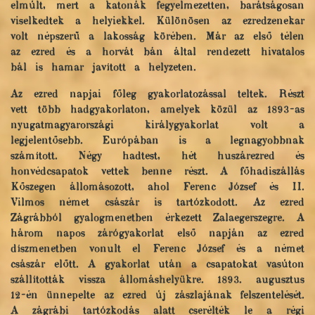
elmúlt, mert a katonák fegyelmezetten, barátságosan
viselkedtek a helyiekkel. Különösen az ezredzenekar
volt népszerű a lakosság körében. Már az első télen
az ezred és a horvát bán által rendezett hivatalos
bál is hamar javított a helyzeten.
Az ezred napjai főleg gyakorlatozással teltek. Részt
vett több hadgyakorlaton, amelyek közül az 1893-as
nyugatmagyarországi királygyakorlat volt a
legjelentősebb. Európában is a legnagyobbnak
számított. Négy hadtest, hét huszárezred és
honvédcsapatok vettek benne részt. A főhadiszállás
Kőszegen állomásozott, ahol Ferenc József és II.
Vilmos német császár is tartózkodott. Az ezred
Zágrábból gyalogmenetben érkezett Zalaegerszegre. A
három napos zárógyakorlat első napján az ezred
díszmenetben vonult el Ferenc József és a német
császár előtt. A gyakorlat után a csapatokat vasúton
szállították vissza állomáshelyükre. 1893. augusztus
12-én ünnepelte az ezred új zászlajának felszentelését.
A zágrábi tartózkodás alatt cserélték le a régi