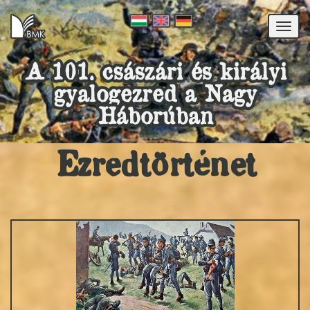
Togg
navi
A 101. császári és királyi
gyalogezred a Nagy
Háborúban
Ezredtörténet