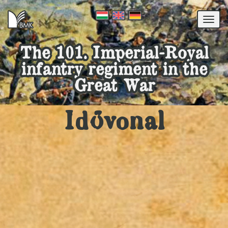
Togg
navi
The 101. Imperial-Royal
infantry regiment in the
Great War
Idővonal