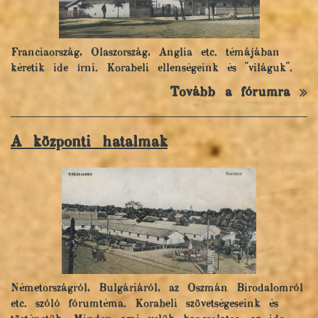
Franciaország, Olaszország, Anglia etc. témájában
kéretik ide írni. Korabeli ellenségeink és "világuk".
Tovább a fórumra
A központi hatalmak
Németországról, Bulgáriáról, az Oszmán Birodalomról
etc. szóló fórumtéma. Korabeli szövetségeseink és