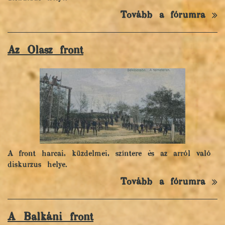
Tovább a fórumra
Az Olasz front
A front harcai, küzdelmei, színtere és az arról való
diskurzus helye.
Tovább a fórumra
A Balkáni front