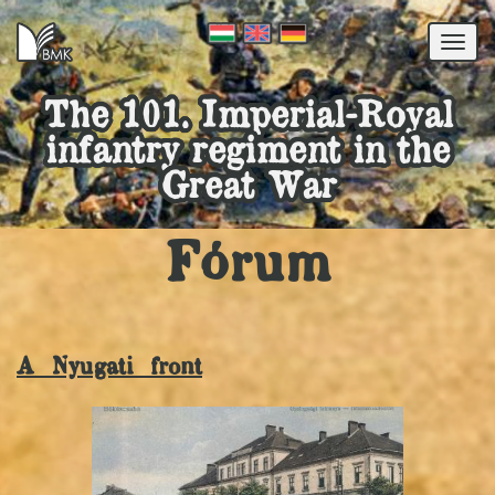
Togg
navi
The 101. Imperial-Royal
infantry regiment in the
Great War
Fórum
A Nyugati front