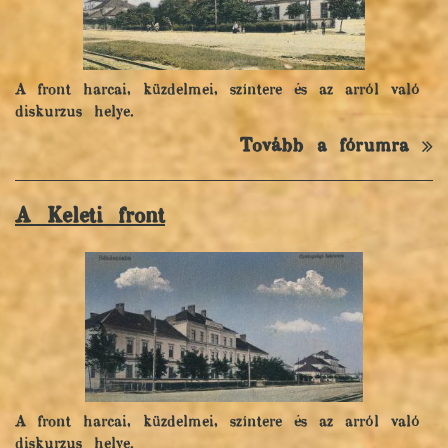
A front harcai, küzdelmei, színtere és az arról való
diskurzus helye.
Tovább a fórumra
A Keleti front
A front harcai, küzdelmei, színtere és az arról való
diskurzus helye.