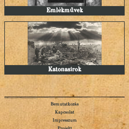
Emlékművek
Katonasírok
Bemutatkozás
Kapcsolat
Impresszum
Projekt