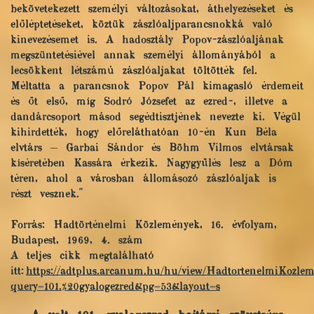
bekövetekezett személyi változásokat, áthelyezéseket és
előléptetéseket, köztük zászlóaljparancsnokká való
kinevezésemet is. A hadosztály Popov-zászlóaljának
megszüntetésiével annak személyi állományából a
lecsökkent létszámú zászlóaljakat töltötték fel.
Méltatta a parancsnok Popov Pál kimagasló érdemeit
és őt első, míg Sodró Józsefet az ezred-, illetve a
dandárcsoport másod segédtisztjének nevezte ki. Végül
kihirdették, hogy előreláthatóan 10-én Kun Béla
elvtárs — Garbai Sándor és Böhm Vilmos elvtársak
kíséretében Kassára érkezik. Nagygyűlés lesz a Dóm
téren, ahol a városban állomásozó zászlóaljak is
részt vesznek."
Forrás: Hadtörténelmi Közlemények, 16. évfolyam,
Budapest, 1969, 4. szám
A teljes cikk megtalálható
itt:
https://adtplus.arcanum.hu/hu/view/HadtortenelmiKozle
query=101.%20gyalogezred&pg=53&layout=s