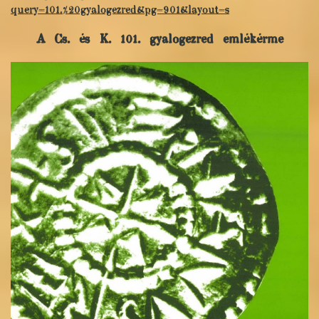
query=101.%20gyalogezred&pg=901&layout=s
A Cs. és K. 101. gyalogezred emlékérme