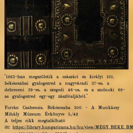
"1883-ban megszületik a császári és királyi 101.
békéscsabai gyalogezred a nagyváradi 37-es, a
debreceni 39-es, a szegedi 46-os, és a szolnoki 68-
as gyalogezred egy-egy zászlóaljából."
Forrás: Csabensis. Békéscsaba 300 - A Munkácsy
Mihály Múzeum Évkönyve 5./42
A teljes cikk megtalálható
itt:
https://library.hungaricana.hu/hu/view/MEGY_BEKE_B