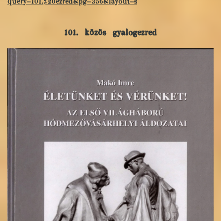
query=101.%20ezred&pg=356&layout=s
101. közös gyalogezred