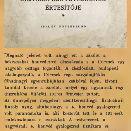
"Megható jelenet volt, ahogy ezt a zászlót a
békéscsabai honvédezred díszszázada s a 101-esek egy
nagyobb osztaga fogadták. A zászlóstiszt, budapesti
iskolaigazgató, a 101-esek régi, sárgahajtókás
főhadnagyi egyenruhájában, csákóval fején, kivont
karddal kísérte a zászlót, melyet egy ugyancsak régi
díszruhába öltözött 101-es őrmester tartott.
Az ünnepélyen megjelent szentkereszthegyi Kratochwil
Károly nyug. altábornagy, a 4. honvéd gyalogezred
volt parancsnoka is, aki koszorút tett le a 101-esek
emlékoszlopára e szavakkal: A testvérezred, a
nagyváradi 4. honvéd gyalogezred tisztikara és