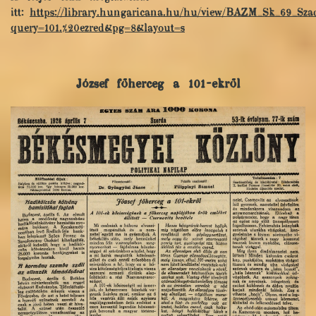
itt:
https://library.hungaricana.hu/hu/view/BAZM_Sk_69_Sza
query=101.%20ezred&pg=8&layout=s
József főherceg a 101-ekről