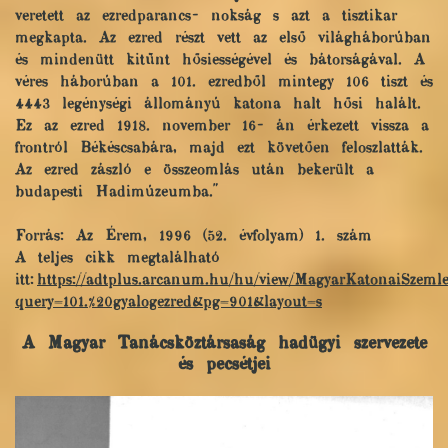
veretett az ezredparancs- nokság s azt a tisztikar
megkapta. Az ezred részt vett az első világháborúban
és mindenütt kitűnt hősiességével és bátorságával. A
véres háborúban a 101. ezredből mintegy 106 tiszt és
4443 legénységi állományú katona halt hősi halált.
Ez az ezred 1918. november 16- án érkezett vissza a
frontról Békéscsabára, majd ezt követően feloszlatták.
Az ezred zászló e összeomlás után bekerült a
budapesti Hadimúzeumba."
Forrás: Az Érem, 1996 (52. évfolyam) 1. szám
A teljes cikk megtalálható
itt:
https://adtplus.arcanum.hu/hu/view/MagyarKatonaiSzemle
query=101.%20gyalogezred&pg=901&layout=s
A Magyar Tanácsköztársaság hadügyi szervezete
és pecsétjei