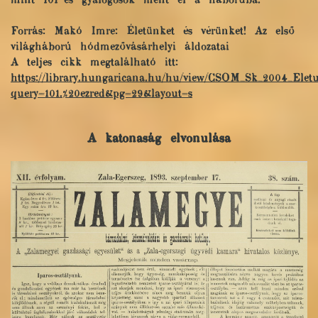
mint 101-es gyalogosok ment el a háborúba."
Forrás: Makó Imre: Életünket és vérünket! Az első
világháború hódmezővásárhelyi áldozatai
A teljes cikk megtalálható itt:
https://library.hungaricana.hu/hu/view/CSOM_Sk_2004_Elet
query=101.%20ezred&pg=29&layout=s
A katonaság elvonulása