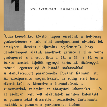
"Odaérkezésünket követő napon ezredünk a helyőrség
gyakorlóterére vonult, ahol ezredparancsot olvastak fel,
amelyben illetékes elöljáróink bejelentették, hogy
dandárcsoport alakul, amelynek gerince a 3l-es vörös
gyalogezred, s a csoporthoz a 23., a 33., a 46. és a
101-es ezredek kijelölt egységei tartoznak tüzérséggel,
trénnel, egészségügyi és híradó szakaszokkal.
A dandárcsoport parancsnoka Pogány Kálmán lett.
Az ezredparancs megemlékezett az eddig elért harci
sikereinkről is, kiemelve a hernádkéresi, a
gönczruszkai, valamint az abaújvári ütközeteket — és
az azokban részt vett alakulatok minden katonáját
és parancsnokát dicséretben részesítette. Tartalmazta
továbbá a parancs a parancsnoki karban