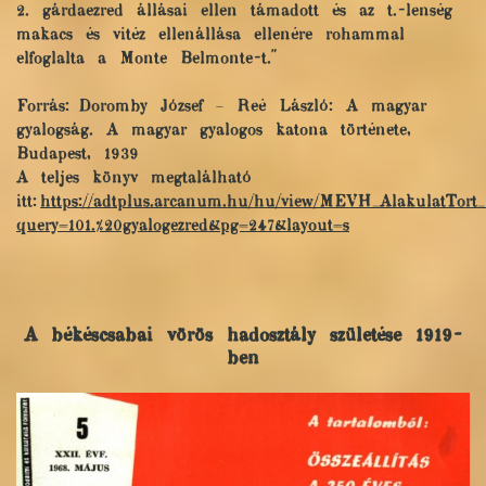
2. gárdaezred állásai ellen támadott és az t.-lenség
makacs és vitéz ellenállása ellenére rohammal
elfoglalta a Monte Belmonte-t."
Forrás: Doromby József – Reé László: A magyar
gyalogság. A magyar gyalogos katona története,
Budapest, 1939
A teljes könyv megtalálható
itt:
https://adtplus.arcanum.hu/hu/view/MEVH_AlakulatTort_
query=101.%20gyalogezred&pg=247&layout=s
A békéscsabai vörös hadosztály születése 1919-
ben