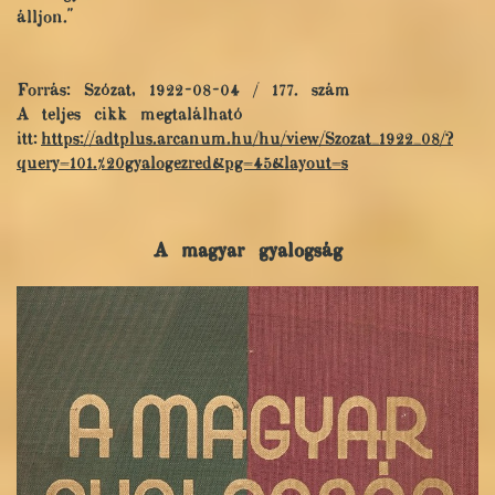
álljon."
Forrás: Szózat, 1922-08-04 / 177. szám
A teljes cikk megtalálható
itt:
https://adtplus.arcanum.hu/hu/view/Szozat_1922_08/?
query=101.%20gyalogezred&pg=45&layout=s
A magyar gyalogság