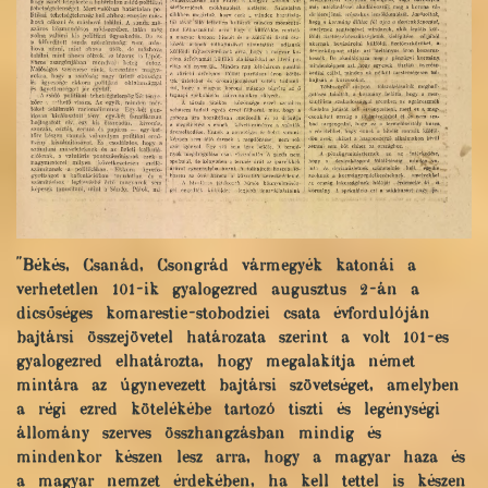
"Békés, Csanád, Csongrád vármegyék katonái a
verhetetlen 101-ik gyalogezred augusztus 2-án a
dicsőséges komarestie-stobodziei csata évfordulóján
bajtársi összejövetel határozata szerint a volt 101-es
gyalogezred elhatározta, hogy megalakítja német
mintára az úgynevezett bajtársi szövetséget, amelyben
a régi ezred kötelékébe tartozó tiszti és legénységi
állomány szerves összhangzásban mindig és
mindenkor készen lesz arra, hogy a magyar haza és
a magyar nemzet érdekében, ha kell tettel is készen