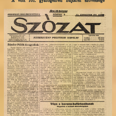
A volt 101. gyalogezred bajtársi szövetsége