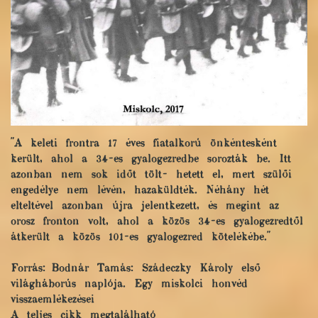
"A keleti frontra 17 éves fiatalkorú önkéntesként
került, ahol a 34-es gyalogezredbe sorozták be. Itt
azonban nem sok időt tölt- hetett el, mert szülői
engedélye nem lévén, hazaküldték. Néhány hét
elteltével azonban újra jelentkezett, és megint az
orosz fronton volt, ahol a közös 34-es gyalogezredtől
átkerült a közös 101-es gyalogezred kötelékébe."
Forrás: Bodnár Tamás: Szádeczky Károly első
világháborús naplója. Egy miskolci honvéd
visszaemlékezései
A teljes cikk megtalálható