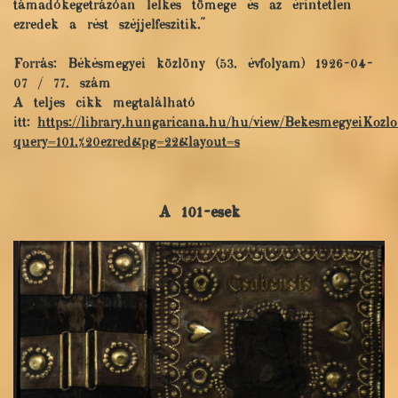
támadókegetrázóan lelkes tömege és az érintetlen
ezredek a rést széjjelfeszitik."
Forrás: Békésmegyei közlöny (53. évfolyam) 1926-04-
07 / 77. szám
A teljes cikk megtalálható
itt:
https://library.hungaricana.hu/hu/view/BekesmegyeiKozlo
query=101.%20ezred&pg=22&layout=s
A 101-esek