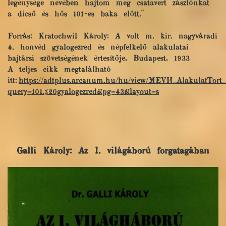
legénysége nevében hajtom meg csatavert zászlónkat
a dicső és hős 101-es baka előtt."
Forrás: Kratochwil Károly: A volt m. kir. nagyváradi
4. honvéd gyalogezred és népfelkelő alakulatai
bajtársi szövetségének értesítője, Budapest, 1933
A teljes cikk megtalálható
itt:
https://adtplus.arcanum.hu/hu/view/MEVH_AlakulatTort_
query=101.%20gyalogezred&pg=43&layout=s
Galli Károly: Az I. világáború forgatagában