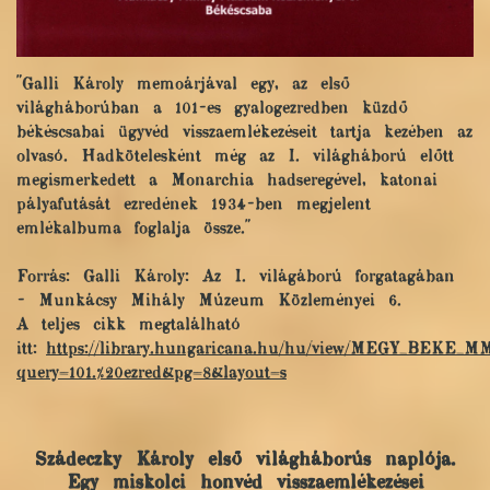
"Galli Károly memoárjával egy, az első
világháborúban a 101-es gyalogezredben küzdő
békéscsabai ügyvéd visszaemlékezéseit tartja kezében az
olvasó. Hadkötelesként még az I. világháború előtt
megismerkedett a Monarchia hadseregével, katonai
pályafutását ezredének 1934-ben megjelent
emlékalbuma foglalja össze."
Forrás: Galli Károly: Az I. világáború forgatagában
- Munkácsy Mihály Múzeum Közleményei 6.
A teljes cikk megtalálható
itt:
https://library.hungaricana.hu/hu/view/MEGY_BEKE_
query=101.%20ezred&pg=8&layout=s
Szádeczky Károly első világháborús naplója.
Egy miskolci honvéd visszaemlékezései