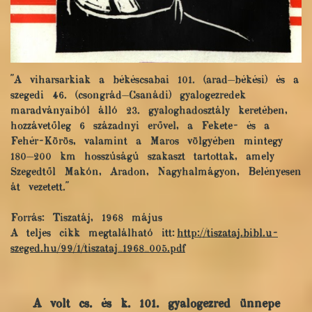
"A viharsarkiak a békéscsabai 101. (arad—békési) és a
szegedi 46. (csongrád—Csanádi) gyalogezredek
maradványaiból álló 23. gyaloghadosztály keretében,
hozzávetőleg 6 századnyi erővel, a Fekete- és a
Fehér-Körös, valamint a Maros völgyében mintegy
180—200 km hosszúságú szakaszt tartottak, amely
Szegedtől Makón, Aradon, Nagyhalmágyon, Belényesen
át vezetett."
Forrás: Tiszatáj, 1968 május
A teljes cikk megtalálható itt:
http://tiszataj.bibl.u-
szeged.hu/99/1/tiszataj_1968_005.pdf
A volt cs. és k. 101. gyalogezred ünnepe