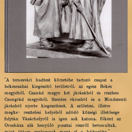
"A temesvári hadtest körzetébe tartozó csapat a
békéscsabai kiegészítő területről, az egész Békés
megyéből, Csanád megye két járásából és részben
Csongrád megyéből, Szentes városból és a Mindszenti
járásból nyerte kiegészítését. A születési, illetve
megke- resztelési helyéből adódó községi illetősége
folytán Vásárhelyről is igen sok katona, főként az
Orosháza alá benyúló pusztai részről bevonultak,