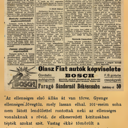
"Az ellenséges első állás át van törve. Gyenge
ellenséges',lövegtüz, mely lassan elhal. 101-eseim soha
nem látott lendülettel rontottak neki az ellenséges
vonalaknak s rövid, de elkeseredett kézitusában
tépték azokat szét. Vastag ékké tömörült a