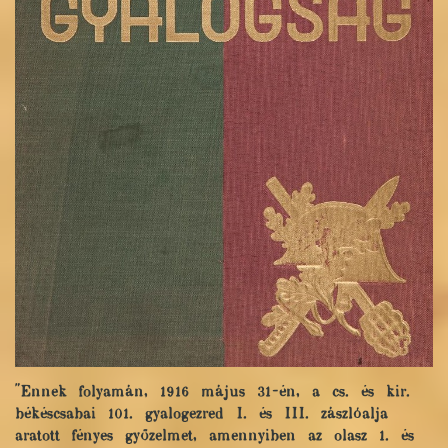
"Ennek folyamán, 1916 május 31-én, a cs. és kir.
békéscsabai 101. gyalogezred I. és III. zászlóalja
aratott fényes győzelmet, amennyiben az olasz 1. és