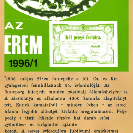
"1908. május 27-én ünnepelte a 101. Cs. és Kir.
gyalogezred fennállásának 25. évfordulóját. Az
ünnepség kiterjedt minden zászlóalj állomáshelyére is.
A zászlóanya ez alkalomra 4000 koronás alapítványt
tett. Ennek kamataiból - minden évben - az ezred
három legjobb altisztjét kívánta megjutalmazni. Félje
pedig a tiszti étkezde részére hat darab ezüst
gyümölcs- és virágtartót ajándé
kozott. A neves évfordulóra jubileumi emlékérmet