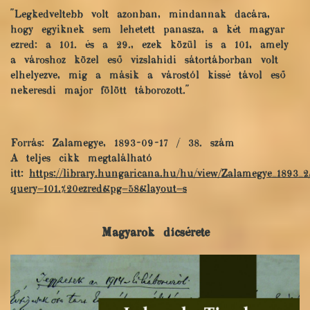
"Legkedveltebb volt azonban, mindannak dacára,
hogy egyiknek sem lehetett panasza, a két magyar
ezred: a 101. és a 29., ezek közül is a 101, amely
a városhoz közel eső vizslahidi sátortáborban volt
elhelyezve, mig a másik a várostól kissé távol eső
nekeresdi major fölött táborozott."
Forrás: Zalamegye, 1893-09-17 / 38. szám
A teljes cikk megtalálható
itt:
https://library.hungaricana.hu/hu/view/Zalamegye_1893_2
query=101.%20ezred&pg=58&layout=s
Magyarok dícsérete