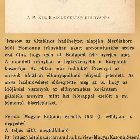
"Ivanow az általános hadihelyzet alapján Mezőlaborc
felől Homonna irányában akart arcvonalunkba széles
rést ütni, hogy ezen át Budapest felé nyerjen utat.
A mondott irányban a legkeskenyebb a Kárpátok
koszorúja. Az ekkor már haldokló Przemysl az
oroszok hátában elhanyagolható tényezőt jelentett. Az
orosz hadmüveietet elősegítette még az is, hogy az
időjárási viszonyok az előnyomulást korántsem
gátolták annyira, mint két hónappal ezelőtt a mi
felmentő kísérletünket. "
Forrás: Magyar Katonai Szemle, 1931 (1. évfolyam, 4.
negyedév)
A teljes cikk megtalálható
itt:
https://adtplus.arcanum.hu/hu/view/MagyarKatonaiSzeml