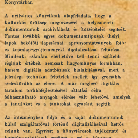
Könyvtárban
A nyilvános könyvtárak alapfeladata, hogy a
kulturális örökség megőrzésével a helyismereti
dokumentumok archiválását és közzétételét segítsék.
Fontos továbbá egyes dokumentumtípusok (helyi
lapok bekötött lapszámai, aprónyomtatványok, fotó-
és képeslap-gyűjtemények) digitalizálása, feltárása.
Mindenki számára elérhetővé kell tenni szűkebb
régiónk értékeit nemcsak hagyományos formában,
hanem digitális adatbázisok kialakításával, mert a
jelenlegi technikai feltételek mellett így gyorsabb,
széleskörűbb az elérés. A már meglévő digitális
tartalom továbbfejlesztésével oktatási célra
felhasználható anyagok elérése vált lehetővé, amelyek
a tanulókat és a tanárokat egyaránt segítik.
Az intézményben folyó és a saját dokumentumok
külső szolgáltatóval történő digitalizálásával kettős
célunk van. Egyrészt a könyvtárosok tájékoztató és