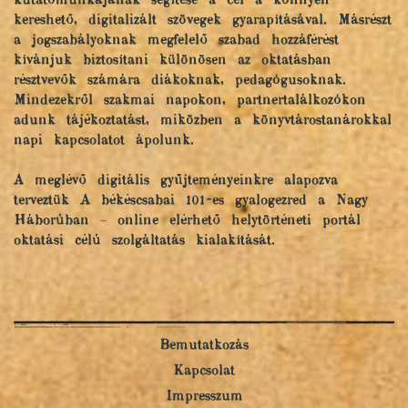
kutatómunkájának segítése a cél a könnyen
kereshető, digitalizált szövegek gyarapításával. Másrészt
a jogszabályoknak megfelelő szabad hozzáférést
kívánjuk biztosítani különösen az oktatásban
résztvevők számára diákoknak, pedagógusoknak.
Mindezekről szakmai napokon, partnertalálkozókon
adunk tájékoztatást, miközben a könyvtárostanárokkal
napi kapcsolatot ápolunk.
A meglévő digitális gyűjteményeinkre alapozva
terveztük A békéscsabai 101-es gyalogezred a Nagy
Háborúban – online elérhető helytörténeti portál
oktatási célú szolgáltatás kialakítását.
Bemutatkozás
Kapcsolat
Impresszum