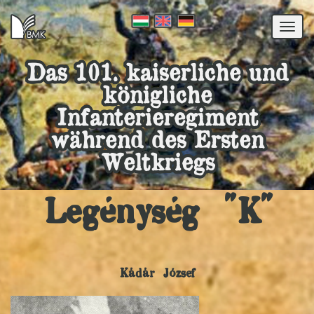
Togg
navi
Das 101. kaiserliche und
königliche
Infanterieregiment
während des Ersten
Weltkriegs
Legénység "K"
Kádár József