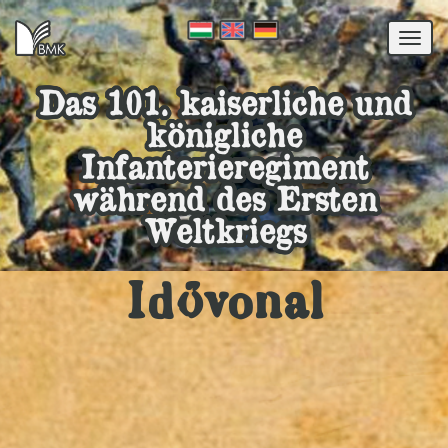
Togg
navi
Das 101. kaiserliche und
königliche
Infanterieregiment
während des Ersten
Weltkriegs
Idővonal