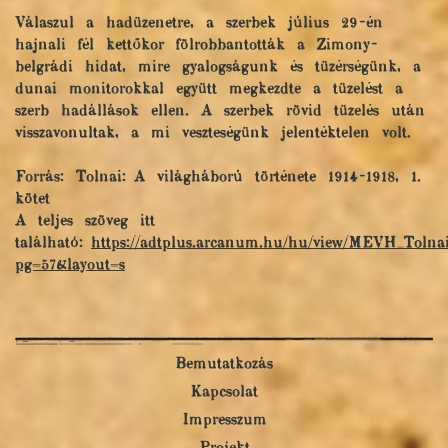
Válaszul a hadüzenetre, a szerbek július 29-én
hajnali fél kettőkor fölrobbantották a Zimony-
belgrádi hidat, mire gyalogságunk és tüzérségünk, a
dunai monitorokkal együtt megkezdte a tüzelést a
szerb hadállások ellen. A szerbek rövid tüzelés után
visszavonultak, a mi veszteségünk jelentéktelen volt.
Forrás: Tolnai: A világháború története 1914-1918, 1.
kötet
A teljes szöveg itt
található:
https://adtplus.arcanum.hu/hu/view/MEVH_Tolnai
pg=57&layout=s
Bemutatkozás
Kapcsolat
Impresszum