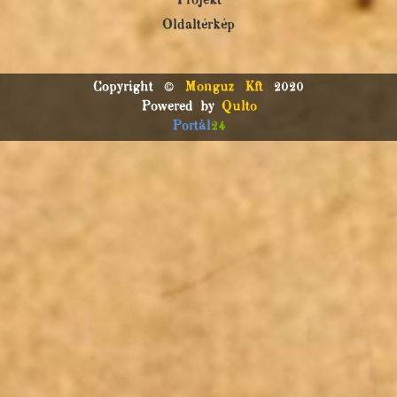
Projekt
Oldaltérkép
Copyright ©
Monguz Kft
2020
Powered by
Qulto
Portál
24