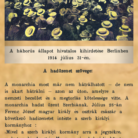
A lelkes pesti nők
A hadüzenet szövege:
A monarchia most már nem hátrálhatott — de nem
is akart hátrálni — azon az úton, amelyre a
nemzeti becsület és a megtorlás kötelessége vitte. A
monarchia hadat üzent Szerbiának. Július 28-án
Ferenc József magyar király és osztrák császár a
következő hadizenetet intézte a szerb királyi
kormányhoz :
„Mivel a szerb királyi kormány arra a jegyzékre,