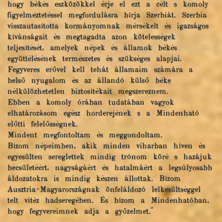
hogy békés eszközökkel érje el ezt a célt s komoly
figyelmeztetéssel megfordulásra bírja Szerbiát. Szerbia
visszautasította kormányomnak mérsékelt és igazságos
kívánságait és megtagadta azon kötelességek
teljesítését, amelyek népek és államok békés
együttélésének természetes és szükséges alapjai.
Fegyveres erővel kell tehát államaim számára a
belső nyugalom és az állandó külső béke
nélkülözhetetlen biztosítékait megszereznem.
Ebben a komoly órában tudatában vagyok
elhatározásom egész horderejének s a Mindenható
előtti felelősségnek.
Mindent megfontoltam és meggondoltam.
Bízom népeimben, akik minden viharban híven és
egyesülten sereglettek mindig trónom köré s hazájuk
becsületéért, nagyságáért és hatalmáért a legsúlyosabb
áldozatokra is mindig készen állottak. Bízom
Ausztria-Magyarországnak önfeláldozó lelkesültséggel
telt vitéz hadseregében. És bízom a Mindenhatóban,
hogy fegyvereimnek adja a győzelmet."