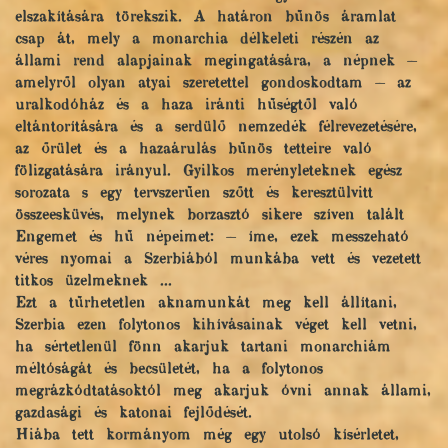
elszakítására törekszik. A határon bűnös áramlat
csap át, mely a monarchia délkeleti részén az
állami rend alapjainak megingatására, a népnek —
amelyről olyan atyai szeretettel gondoskodtam — az
uralkodóház és a haza iránti hűségtől való
eltántorítására és a serdülő nemzedék félrevezetésére,
az őrület és a hazaárulás bűnös tetteire való
fölizgatására irányul. Gyilkos merényleteknek egész
sorozata s egy tervszerűen szőtt és keresztülvitt
összeesküvés, melynek borzasztó sikere szíven talált
Engemet és hű népeimet: — íme, ezek messzeható
véres nyomai a Szerbiából munkába vett és vezetett
titkos üzelmeknek ...
Ezt a tűrhetetlen aknamunkát meg kell állítani,
Szerbia ezen folytonos kihívásainak véget kell vetni,
ha sértetlenül fönn akarjuk tartani monarchiám
méltóságát és becsületét, ha a folytonos
megrázkódtatásoktól meg akarjuk óvni annak állami,
gazdasági és katonai fejlődését.
Hiába tett kormányom még egy utolsó kísérletet,