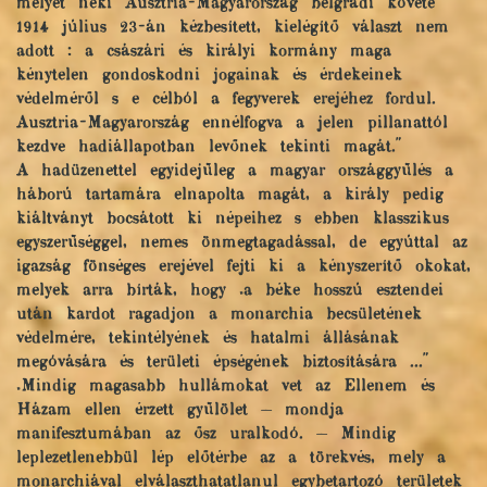
melyet neki Ausztria-Magyarország belgrádi követe
1914 július 23-án kézbesített, kielégítő választ nem
adott : a császári és királyi kormány maga
kénytelen gondoskodni jogainak és érdekeinek
védelméről s e célból a fegyverek erejéhez fordul.
Ausztria-Magyarország ennélfogva a jelen pillanattól
kezdve hadiállapotban levőnek tekinti magát."
A hadüzenettel egyidejűleg a magyar országgyűlés a
háború tartamára elnapolta magát, a király pedig
kiáltványt bocsátott ki népeihez s ebben klasszikus
egyszerűséggel, nemes önmegtagadással, de egyúttal az
igazság fönséges erejével fejti ki a kényszerítő okokat,
melyek arra bírták, hogy „a béke hosszú esztendei
után kardot ragadjon a monarchia becsületének
védelmére, tekintélyének és hatalmi állásának
megóvására és területi épségének biztosítására ..."
„Mindig magasabb hullámokat vet az Ellenem és
Házam ellen érzett gyűlölet — mondja
manifesztumában az ősz uralkodó. — Mindig
leplezetlenebbül lép előtérbe az a törekvés, mely a
monarchiával elválaszthatatlanul egybetartozó területek