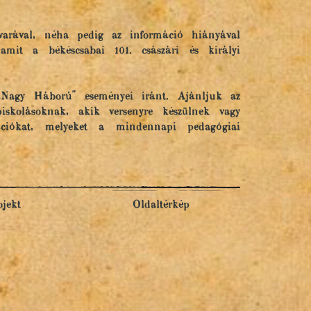
varával, néha pedig az információ hiányával
it a békéscsabai 101. császári és királyi
„Nagy Háború" eseményei iránt. Ajánljuk az
iskolásoknak, akik versenyre készülnek vagy
ciókat, melyeket a mindennapi pedagógiai
ojekt
Oldaltérkép