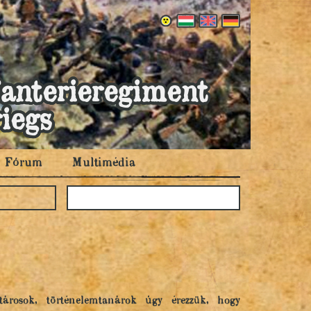
fanterieregiment
iegs
Fórum
Multimédia
rosok, történelemtanárok úgy érezzük, hogy