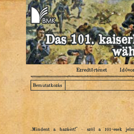
Das 101. kaiser
wäh
Ezredtörténet
Idővo
Bemutatkozás
„Mindent a hazáért!" – szól a 101-esek je