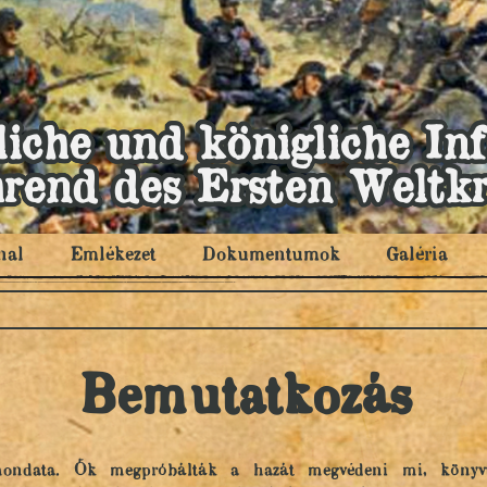
liche und königliche In
rend des Ersten Weltkr
nal
Emlékezet
Dokumentumok
Galéria
Bemutatkozás
lmondata. Ők megpróbálták a hazát megvédeni mi, könyvtá