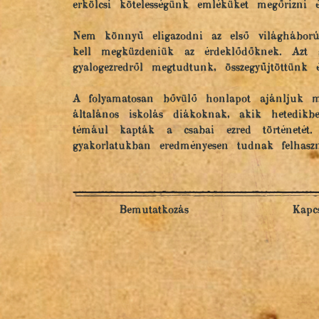
erkölcsi kötelességünk emléküket megőrizni 
Nem könnyű eligazodni az első világháborúv
kell megküzdeniük az érdeklődőknek. Azt 
gyalogezredről megtudtunk, összegyűjtöttünk 
A folyamatosan bővülő honlapot ajánljuk m
általános iskolás diákoknak, akik hetedikb
témául kapták a csabai ezred történetét
gyakorlatukban eredményesen tudnak felhaszn
Bemutatkozás
Kapcs