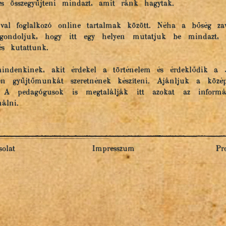
és összegyűjteni mindazt, amit ránk hagytak.
al foglalkozó online tartalmak között. Néha a bőség za
gondoljuk, hogy itt egy helyen mutatjuk be mindazt, am
és kutattunk.
indenkinek, akit érdekel a történelem és érdeklődik a 
en gyűjtőmunkát szeretnének készíteni. Ajánljuk a közép
. A pedagógusok is megtalálják itt azokat az informá
álni.
olat
Impresszum
Pr