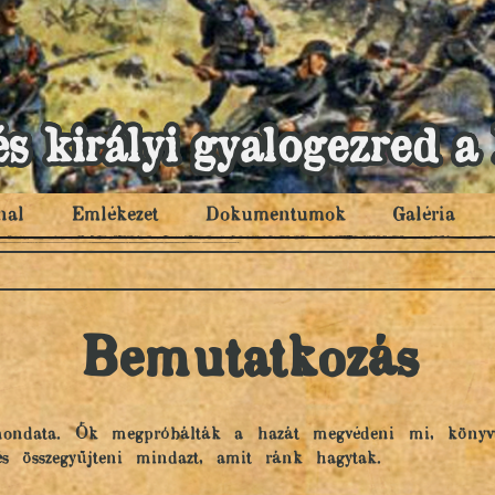
és királyi gyalogezred
nal
Emlékezet
Dokumentumok
Galéria
Bemutatkozás
lmondata. Ők megpróbálták a hazát megvédeni mi, könyvtá
és összegyűjteni mindazt, amit ránk hagytak.