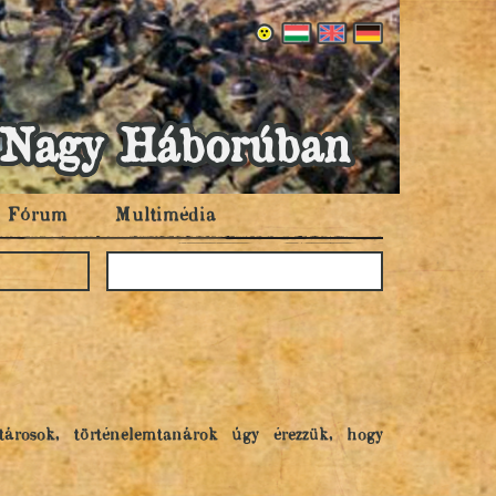
 a Nagy Háborúban
Fórum
Multimédia
rosok, történelemtanárok úgy érezzük, hogy