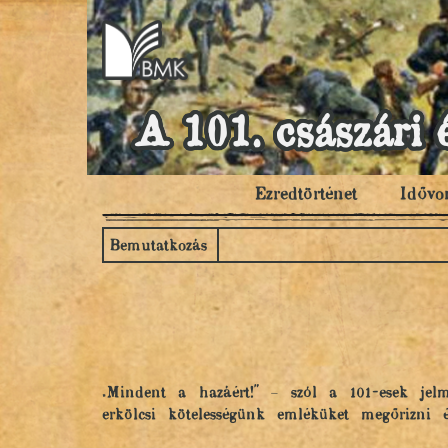
A 101. császári 
Ezredtörténet
Idővo
Bemutatkozás
„Mindent a hazáért!" – szól a 101-esek je
erkölcsi kötelességünk emléküket megőrizni 