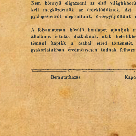
Nem könnyű eligazodni az első világháborúv
kell megküzdeniük az érdeklődőknek. Azt 
gyalogezredről megtudtunk, összegyűjtöttünk 
A folyamatosan bővülő honlapot ajánljuk m
általános iskolás diákoknak, akik hetedikb
témául kapták a csabai ezred történetét
gyakorlatukban eredményesen tudnak felhaszn
Bemutatkozás
Kapcs