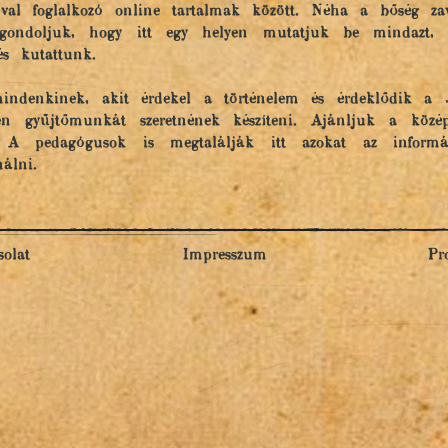
al foglalkozó online tartalmak között. Néha a bőség za
gondoljuk, hogy itt egy helyen mutatjuk be mindazt, am
és kutattunk.
indenkinek, akit érdekel a történelem és érdeklődik a 
en gyűjtőmunkát szeretnének készíteni. Ajánljuk a közép
. A pedagógusok is megtalálják itt azokat az informá
álni.
olat
Impresszum
Pr