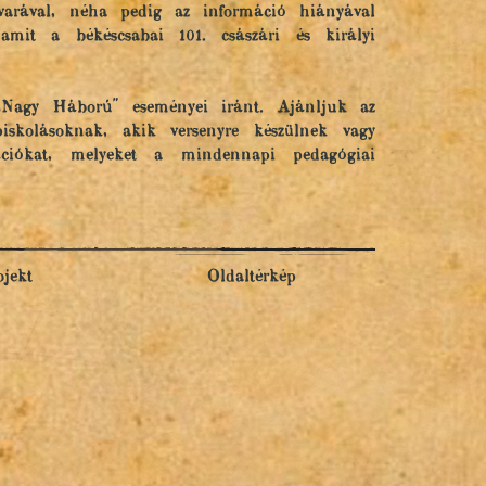
varával, néha pedig az információ hiányával
it a békéscsabai 101. császári és királyi
„Nagy Háború" eseményei iránt. Ajánljuk az
iskolásoknak, akik versenyre készülnek vagy
ciókat, melyeket a mindennapi pedagógiai
ojekt
Oldaltérkép