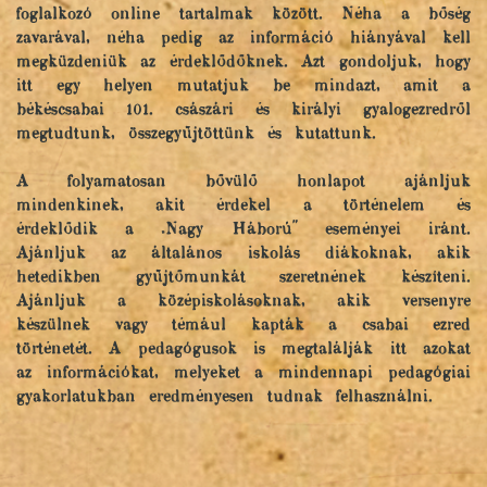
foglalkozó online tartalmak között. Néha a bőség
zavarával, néha pedig az információ hiányával kell
megküzdeniük az érdeklődőknek. Azt gondoljuk, hogy
itt egy helyen mutatjuk be mindazt, amit a
békéscsabai 101. császári és királyi gyalogezredről
megtudtunk, összegyűjtöttünk és kutattunk.
A folyamatosan bővülő honlapot ajánljuk
mindenkinek, akit érdekel a történelem és
érdeklődik a „Nagy Háború" eseményei iránt.
Ajánljuk az általános iskolás diákoknak, akik
hetedikben gyűjtőmunkát szeretnének készíteni.
Ajánljuk a középiskolásoknak, akik versenyre
készülnek vagy témául kapták a csabai ezred
történetét. A pedagógusok is megtalálják itt azokat
az információkat, melyeket a mindennapi pedagógiai
gyakorlatukban eredményesen tudnak felhasználni.