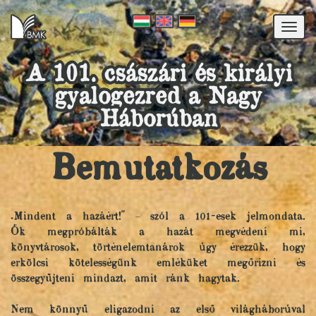
Togg
navi
A 101. császári és királyi
gyalogezred a Nagy
Háborúban
Bemutatkozás
„Mindent a hazáért!" – szól a 101-esek jelmondata.
Ők megpróbálták a hazát megvédeni mi,
könyvtárosok, történelemtanárok úgy érezzük, hogy
erkölcsi kötelességünk emléküket megőrizni és
összegyűjteni mindazt, amit ránk hagytak.
Nem könnyű eligazodni az első világháborúval