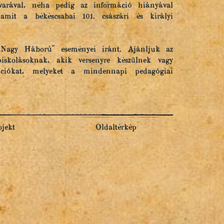
varával, néha pedig az információ hiányával
it a békéscsabai 101. császári és királyi
„Nagy Háború" eseményei iránt. Ajánljuk az
iskolásoknak, akik versenyre készülnek vagy
ciókat, melyeket a mindennapi pedagógiai
ojekt
Oldaltérkép