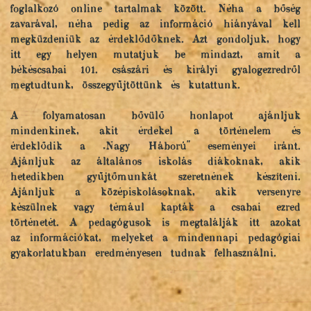
foglalkozó online tartalmak között. Néha a bőség
zavarával, néha pedig az információ hiányával kell
megküzdeniük az érdeklődőknek. Azt gondoljuk, hogy
itt egy helyen mutatjuk be mindazt, amit a
békéscsabai 101. császári és királyi gyalogezredről
megtudtunk, összegyűjtöttünk és kutattunk.
A folyamatosan bővülő honlapot ajánljuk
mindenkinek, akit érdekel a történelem és
érdeklődik a „Nagy Háború" eseményei iránt.
Ajánljuk az általános iskolás diákoknak, akik
hetedikben gyűjtőmunkát szeretnének készíteni.
Ajánljuk a középiskolásoknak, akik versenyre
készülnek vagy témául kapták a csabai ezred
történetét. A pedagógusok is megtalálják itt azokat
az információkat, melyeket a mindennapi pedagógiai
gyakorlatukban eredményesen tudnak felhasználni.