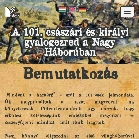
Togg
navi
A 101. császári és királyi
gyalogezred a Nagy
Háborúban
Bemutatkozás
„Mindent a hazáért!" – szól a 101-esek jelmondata.
Ők megpróbálták a hazát megvédeni mi,
könyvtárosok, történelemtanárok úgy érezzük, hogy
erkölcsi kötelességünk emléküket megőrizni és
összegyűjteni mindazt, amit ránk hagytak.
Nem könnyű eligazodni az első világháborúval