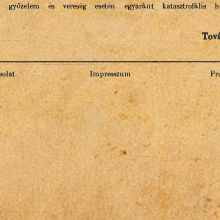
győzelem és vereség esetén egyaránt katasztrofális hel
Tov
olat
Impresszum
Pr