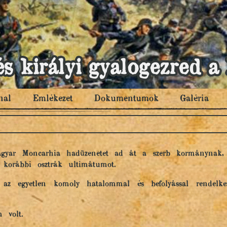
és királyi gyalogezred
nal
Emlékezet
Dokumentumok
Galéria
Magyar Moncarhia hadüzenetet ad át a szerb kormánynak,
l korábbi osztrák ultimátumot.
 az egyetlen komoly hatalommal és befolyással rendelkez
m volt.