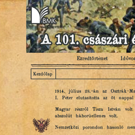
A 101. császári 
Ezredtörténet
Idővo
Kezdőlap
1914. július 28.-án az Osztrák-
I. Péter elutasította az öt nappa
Magyar részről Tisza István volt
abszolút háborúellenes volt.
Nemzetközi porondon hasonló ne