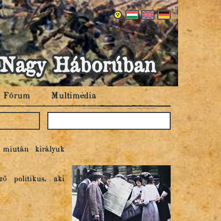
 a Nagy Háborúban
Fórum
Multimédia
 miután királyuk
ő politikus, aki