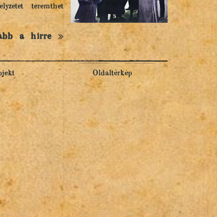
yzetet teremthet
ább a hírre
ojekt
Oldaltérkép