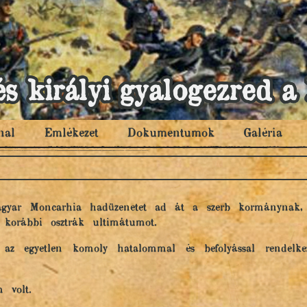
és királyi gyalogezred
nal
Emlékezet
Dokumentumok
Galéria
Magyar Moncarhia hadüzenetet ad át a szerb kormánynak,
l korábbi osztrák ultimátumot.
 az egyetlen komoly hatalommal és befolyással rendelkez
m volt.