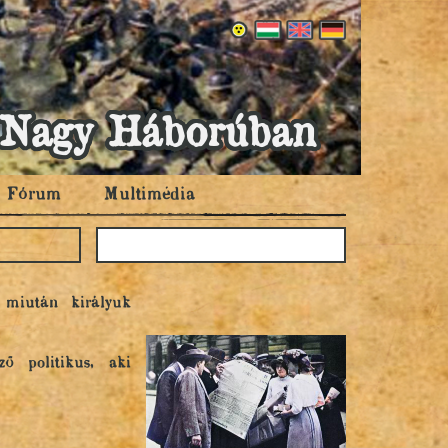
 a Nagy Háborúban
Fórum
Multimédia
 miután királyuk
ő politikus, aki