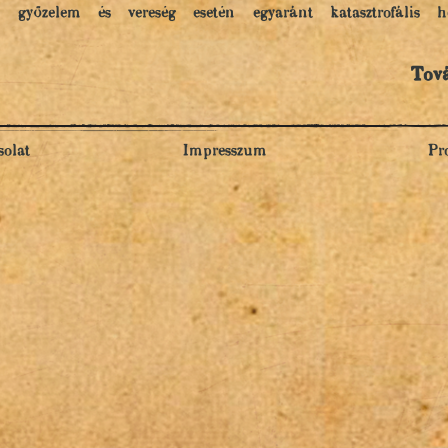
győzelem és vereség esetén egyaránt katasztrofális hel
Tov
olat
Impresszum
Pr