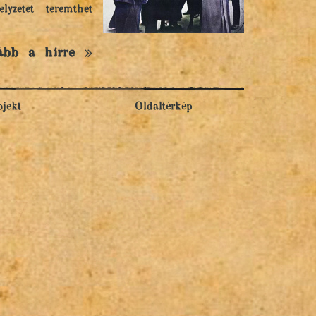
yzetet teremthet
ább a hírre
ojekt
Oldaltérkép