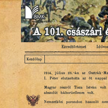
A 101. császári 
Ezredtörténet
Idővo
Kezdőlap
1914. július 28.-án az Osztrák-
I. Péter elutasította az öt nappa
Magyar részről Tisza István volt
abszolút háborúellenes volt.
Nemzetközi porondon hasonló ne