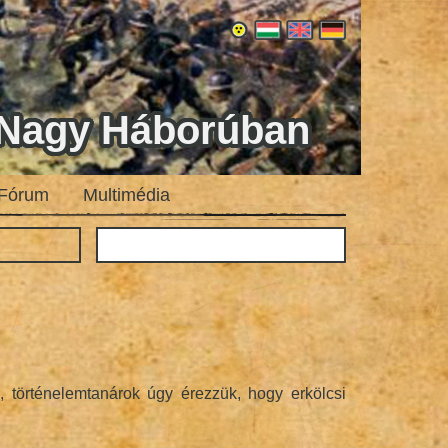
a Nagy Háborúban
Fórum
Multimédia
 történelemtanárok úgy érezzük, hogy erkölcsi