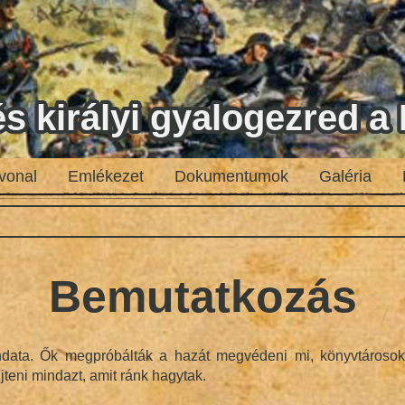
 és királyi gyalogezred 
vonal
Emlékezet
Dokumentumok
Galéria
Bemutatkozás
ndata. Ők megpróbálták a hazát megvédeni mi, könyvtárosok,
eni mindazt, amit ránk hagytak.