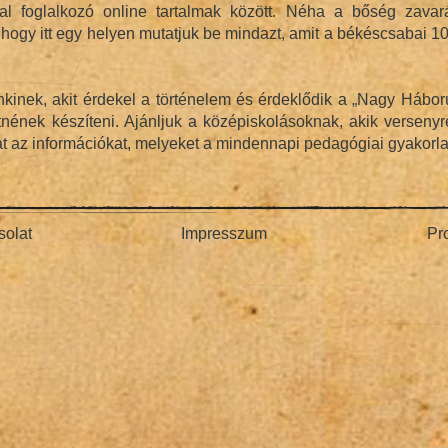
l foglalkozó online tartalmak között. Néha a bőség zavará
ogy itt egy helyen mutatjuk be mindazt, amit a békéscsabai 101
inek, akit érdekel a történelem és érdeklődik a „Nagy Háború
tnének készíteni. Ajánljuk a középiskolásoknak, akik verseny
okat az információkat, melyeket a mindennapi pedagógiai gyakor
olat
Impresszum
Pr