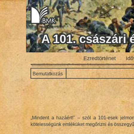
A 101. császári
Ezredtörténet
Idő
Bemutatkozás
„Mindent a hazáért!" – szól a 101-esek jelmo
kötelességünk emléküket megőrizni és összegyűjt