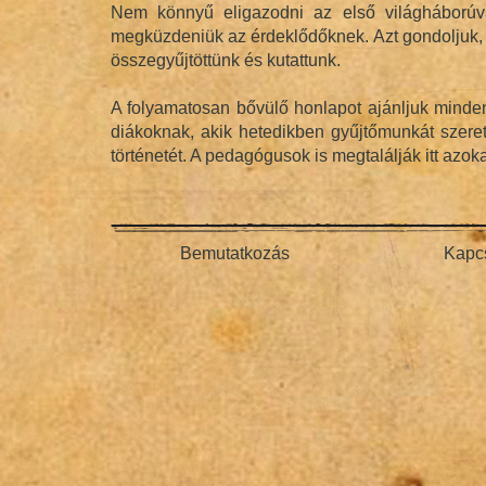
Nem könnyű eligazodni az első világháborúva
megküzdeniük az érdeklődőknek. Azt gondoljuk, h
összegyűjtöttünk és kutattunk.
A folyamatosan bővülő honlapot ajánljuk mindenk
diákoknak, akik hetedikben gyűjtőmunkát szere
történetét. A pedagógusok is megtalálják itt az
Bemutatkozás
Kapcs