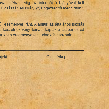
val, néha pedig az információ hiányával kell
. császári és királyi gyalogezredről megtudtunk,
" eseményei iránt. Ajánljuk az általános iskolás
re készülnek vagy témául kapták a csabai ezred
latukban eredményesen tudnak felhasználni.
ojekt
Oldaltérkép